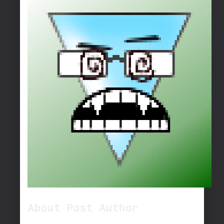
About Post Author