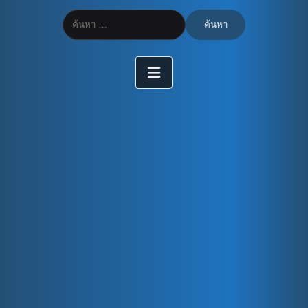
ค้นหา
สำหรับ: