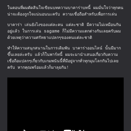
ในตอนที่ผมตัดสินใจเขียนบทความบาคาร่าบทนี้ ผมมั่นใจว่าทุกคน
น่าจะต้องถูกใจแน่นอนนะครับ ความเชื่อถือสำหรับเพื่อการเล่น
บาคาร่า เล่นยังไงของแต่ละคน แต่ละชาติ มีความไม่เหมือนกัน
อยู่แล้ว ในการเล่น sagame ก็ไม่มีความแตกต่างกันเลยครับผม
ด้วยเหตุว่าความศรัทธาแปลกๆของคนแต่ละชาติ
ทำให้ความสนุกสนานในการเดิมพัน บาคาร่าออนไลน์ นั้นมีมาก
ขึ้นเลยล่ะครับ แล้วก็ในพาร์ทนี้ ผมจะมานำเสนอเกี่ยวกับความ
เชื่อถือแปลกๆเกี่ยวกับเกมพนันนี้ที่มีอยู่จากทั่วทุกมุมโลกกันไปเลย
ครับ หากคุณพร้อมแล้วก็มาลุยกัน!