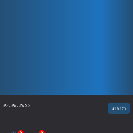
07.08.2025
บาคาร่า