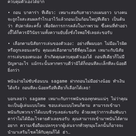
ควบคุมตัวเองได้ยาก
• ถอน บาคาร่า ทีเดียว: เหมาะสมกับสายวางแผนยาว บางคน
จะถูกใจสะสมผลกำไรเอาไว้แล้วถอนเป็นก้อนใหญ่ทีเดียว เป็นต้น
ว่า สัปดาห์ละครั้ง เพื่อจัดการการคลังในภาพรวม ซึ่งคนที่ทำอย่า
งงี้ได้ก็ควรมีวินัยรวมทั้งความยับยั้งชั่งใจพอใช้เลยล่ะขอรับ
• เลือกตามนิสัยการเล่นของตัวเอง: อย่างที่ผมบอก ไม่มีอะไรผิด
หรือถูกเลยนะครับ คุณแค่เลือกตามวิธีที่คุณโอเค เหมาะกับนิสัย
การเล่นของตนเอง ถ้าเกิดคุณควบคุมตัวเองได้ ถอนทีเดียวก็ไม่มี
ปัญหาอะไร แม้กระนั้นหากทราบดีว่ามิได้ก็ถอนทีละเล็กทีละน้อยดี
ยิ่งกว่า
พนันง่ายไม่ซับซ้อนบน sagame ฝากถอนไม่มีอย่างน้อย ทำเงิน
ได้จริง ถอนทีละน้อยหรือทีเดียวก็เลือกได้เลย!
บอกเลยว่า sagame เหมาะกับการพนันของทุกคนแน่ๆ ไม่ว่าคุณ
จะเป็นผู้เล่นแบบไหน ชอบเล่นแบบไหนก็ตาม สามารถเข้ามา
พนันกับพวกเราได้แบบชิวๆเลยล่ะขอรับ ด้วยเหตุว่าการเดิมพันบา
คาร่าไม่ได้มีอะไรตายตัวเลยขอรับ คุณสามารถเข้ามาพนันได้ตาม
อยาก ความเชื่อถือแปลกๆจากผู้เล่นจากทั่วทุกมุมโลกนั้นก็อาจจะ
นำมาเสริมโชคให้กับคุณก็ได้ ฮ่า…