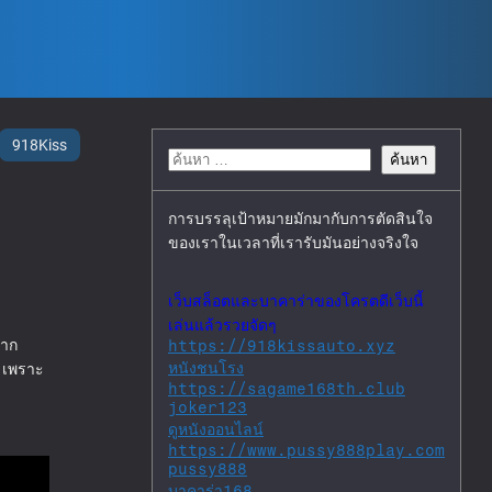
918Kiss
ค้นหา
สำหรับ:
การบรรลุเป้าหมายมักมากับการตัดสินใจ
ของเราในเวลาที่เรารับมันอย่างจริงใจ
เว็บสล็อตและบาคาร่าของโครตดีเว็บนี้
เล่นแล้วรวยจัดๆ
มาก
https://918kissauto.xyz
หนังชนโรง
 เพราะ
https://sagame168th.club
ว
joker123
ดูหนังออนไลน์
https://www.pussy888play.com
pussy888
บาคาร่า168