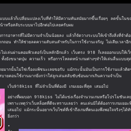
แบบแล้วก็เปลี่ยนแปลงเว็บที่ทำให้มีความทันสมัยมากขึ้นเรื่อยๆ ลดขั้นในขณ
หน้าหรือสลับระบบมาไปอีกต่อไปเลยครับผม
การอาหารที่ไม่มีความจำเป็นน้อยลง แล้วก็จัดวางระบบให้เข้าถึงสิ่งที่จำต้อ
ฝากถอน ทำให้ช่วยลดความสับสนสำหรับในการใช้งานเจริญ ไม่เสียเวลาอีก
ือบจะไม่เล่นผ่านคอมพิวเตอร์เป็นหลักอีกแล้ว เว็บตรง 918 ก็เลยออกแบบให้เว
ทั้งยังขนาดปุ่ม ความเร็ว หรือการโหลดหน้าเกมต่างๆทำให้เล่นลื่นแบบสุ
ยมากนั้นไม่ใช่เรื่องแพ้ชนะเลยขอรับ แม้กระนั้นมันเป็นการใช้งานแล้วติด
มสบายตอนใช้งานมากยิ่งกว่าใส่ลูกเล่นสลับซับซ้อนมากเกินความจำเป็น
เว็บ918kiss ที่ไม่จำเป็นที่ต้องมี เกมเยอะที่สุด เสมอไป
อย่างที่ผมบอก 918kiss ไม่ได้แข่งเรื่องจำนวนเกมหรือโปรโมชันเล
เพราะเหตุว่าเว็บสล็อตที่ดีจะทราบเลยว่า คนเล่นมิได้ต้องการเกมเยอะที
เสมอไป แม้กระนั้นอยากเว็บไซต์ที่เข้าถึงเกมที่ตนเองพึงพอใจจริงๆได้ท
ยิ่งกว่า
•