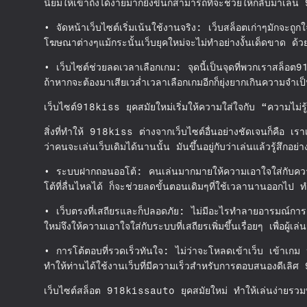
นิยมให้เข้าถึงได้ง่ายมากยิ่งขึ้นก็สามารถที่จะช่วยให้กลับมาเ
• จัดหน้าเว็บไซต์เริ่มเน้นใช้งานจริง: เว็บสล็อตเก่าๆมักจะถู
โฆษณาต่างๆแม้กระนั้นเว็บยุคใหม่จะไม่ทำอย่างงั้นเด็ดขาด ด้วยเ
• เว็บไซต์ช่วยลดเวลาเลือกเกม: จุดนี้เป็นจุดที่พวกเราสล็อต9
ถ้าหากจะต้องมาเสียเวล่ำเวลาเลือกเกมอีกก็ยุ่งยากเกินความจำเป็น
เว็บไซต์918kiss ยุคสมัยใหม่เริ่มให้ความใส่ใจกับ “ความไม่รู้ส
สิ่งที่ทำให้ 918kiss ต่างจากเว็บไซต์อื่นอย่างชัดเจนก็คือ เ
ว่าคนจะเล่นเว็บเดิมได้นานนั้น มันขึ้นอยู่กับว่าเล่นแล้วรู้สึกอย่
• ระบบฝากถอนออโต้: คนเล่นมากมายให้ความเอาใจใส่กับความต
โต้ที่ลื่นไหลได้ ก็จะช่วยลดขั้นตอนเดิมๆที่ใช้เวลานานออก
• เว็บตรงที่เสถียรและก็ปลอดภัย: ไม่มีอะไรทำลายอารมณ์การเล่
ใหม่จึงให้ความเอาใจใส่กับระบบที่เสถียรเพิ่มขึ้นเรื่อยๆ เพื่อผู้
• การโต้ตอบที่รวดเร็วทันใจ: ไม่ว่าจะโหลดเข้าเว็บ เข้าเกม
ทำให้ท่านได้ใช้งานเว็บที่มีความเร็วสำหรับการตอบสนองดีเลิศ 
เว็บไซต์สล็อต 918kissauto ยุคสมัยใหม่ ทำให้เล่นง่ายรวมทั