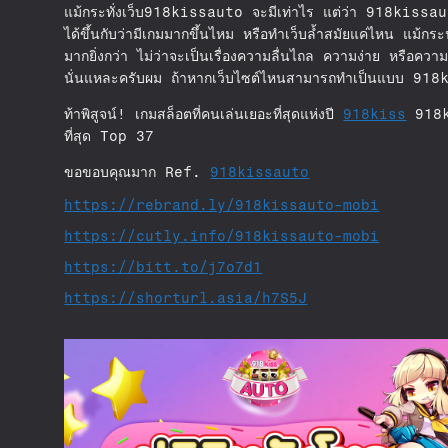
แม้กระทั่งเว็บ918kissauto จะมีเท่าไร แต่ว่า 918kissauto 
ได้ขึ้นกับว่ามีเกมมากขึ้นไหม หรือทำเว็บล้ำสมัยแค่ไหน แม้กระนั้นมั
มากยิ่งกว่า ไม่ว่าจะเป็นเรื่องความลื่นไถล ความง่าย หรือควา
นั่นแหละครับผม ถ้าหากเว็บไซต์ไหนสามารถทำเป็นแบบ 918k
ท้าพิสูจน์! เกมสล็อตที่คนเล่นเยอะที่สุดแห่งปี
918kiss
918k
ที่สุด Top 37
ขอขอบคุณมาก Ref.
918kissauto
https://rebrand.ly/918kissauto-mobi
https://cutly.info/918kissauto-mobi
https://bitt.to/j7o7d1
https://shorturl.asia/h7S5J