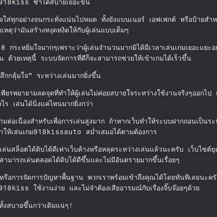
ล่น 918kiss ซ้ำได้สบายเยอะขึ้น
กใจใส่ทุกอย่างจนกระทั่งแน่นไปหมด ทั้งยังแบนเนอร์ เอฟเฟกต์ หรือป้ายสำห
หตุว่ามันสร้างหงุดหงิดให้กับผู้เล่นแบบเต็มๆ
18 กระหยิ่มใจมากๆเพราะว่าผู้เล่นจำนวนมากมิได้มีเวลาเล่นเกมเยอะแยะอยู
 ด้วยเหตุนี้ ระบบจัดการที่ดีก็จะสามารถช่วยให้เข้าเกมได้เร็วขึ้น
ึกกลุ้มใจ” ระหว่างเล่นมากยิ่งขึ้น
ราเพียรพยายามลดจุดที่ทำให้ผู้เล่นไม่ค่อยสบายใจระหว่างใช้งานจริงๆออกไป
างไร เล่นได้นิ่งแค่ไหนมากยิ่งกว่า
่อเนื่องสำหรับเพื่อการเล่นสูงมาก ถ้าหากเว็บทำให้ระบบฝากถอนเป็นร
ไป ทำให้เล่นเกม918kissauto สม่ำเสมอได้ตามต้องการ
นสล็อตได้ดิบได้ดีเท่าเว็บค้างหรือหลุดระหว่างเล่นแล้วนะครับ เว็บไซต์ยุ
เล่นสามารถเล่นตลอดได้ดิบได้ดีขึ้นและไม่มีอันตรายมากขึ้นเรื่อยๆ
 หรือการจัดการปัญหาพื้นฐาน พวกเราพร้อมเข้าถึงคุณได้โดยทันทีเลยนะคร
918kiss ใช้งานง่าย และไม่จำต้องเสียอารมณ์กับเรื่องจิ๊บจ๊อยๆด้วย
้งสบายขึ้นกว่าเดิมแน่ๆ!