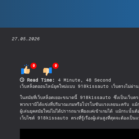
27.05.2026
0
0
Read Time:
4 Minute, 48 Second
เว็บสล็อตออนไลน์ยุคใหม่แบบ 918kissauto เว็บตรงไม่ผ่านเอเย่นต์
ในสมัยที่เว็บสล็อตเยอะขนาดนี้ 918kissauto ซึ่งเป็นเว็บตรงไม
พวกเรามิได้แข่งที่ปริมาณเกมหรือโปรโมชันแรงเลยนะครับ แม้
ผู้เล่นยุคสมัยใหม่ไม่ได้ปรารถนาเพียงแค่เข้าเกมได้ แม้กระนั้น
เว็บไซต์ 918kissauto ตรงที่รู้เรื่องผู้เล่นสูงที่สุดจะต้องเ