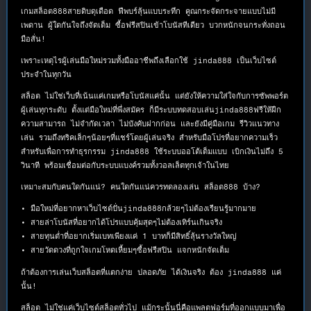
เกมสล็อต888สายดิบดุเดือด ฟีพบร์ลุ้นแบบระทึก คูณกระจัดกระจายแบบไม่มี
เพดาน ผู้ใดกันใจถึงจัดเต็ม ซื้อฟรีสปินเข้าโบนัสทีเดียว บวกหนักจนกระทั่งถอน
มือสั่น!
เพราะเหตุไรผู้เล่นมือใหม่รวมทั้งมืออาชีพถึงเลือกใช้ jinda888 เป็นเว็บไซต์
ประจำในทุกวัน
สล็อต ไม่ใช่เว็บที่เน้นแค่เกมหรือโบนัสแค่นั้น แต่ยังให้ความใส่ใจกับการซัพพอร์ต
ผู้เล่นทุกระดับ ตั้งแต่มือใหม่ที่พึ่งสมัคร ก็มีระบบทดสอบเล่นjinda888ฟรีให้ฝึก
ความสามารถ ไม่จำกัดเวลา ไม่บังคับฝากก่อน และยังมีคู่มือเกม รีวิวแนวทาง
เล่น รวมถึงทริคเล็กๆน้อยๆที่แชร์โดยผู้เล่นจริง สำหรับมือโปรที่อยากความเร็ว
สำหรับเพื่อการทำธุรกรรม jinda888 ใช้ระบบออโต้เต็มแบบ เบิกเงินไม่ถึง 5
วินาที พร้อมเชื่อมต่อกับระบบแบงค์รวมทั้งวอลเล็ตทุกเจ้าในไทย
เหมาะสมกับคนใดกันแน่? คนใดกันแน่ควรทดลองเล่น สล็อต888 บ้าง?
• มือใหม่ที่อยากหาเว็บไซต์ปั่นjinda888กล้วยๆไม่ต้องเรียนรู้มากมาย
• สายล่าโบนัสที่อยากได้โปรแบบคุ้มสุดๆไม่ต้องเทิร์นเกินจริง
• สายทุนต่ำที่อยากเริ่มเบทเพียงแค่ 1 บาทก็มีสิทธิ์ลุ้นรางวัลใหญ่
• สายวัดดวงที่ถูกใจเกมโหดเหี้ยมๆซื้อฟรีสปิน แจกหนักจัดเต็ม
ถ้าต้องการเล่นเว็บสล็อตที่แตกง่าย ปลอดภัย ได้เงินจริง ต้อง jinda888 แค่
นั้น!
สล็อต ไม่ใช่แค่เว็บไซต์สล็อตทั่วไป แม้กระนั้นนี่คือแพลตฟอร์มที่ออกแบบมาเพื่อ