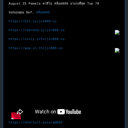
August 25 Pamela คาสิโน สล็อต888 มาแรงที่สุด Top 70
ขอขอบคุณ Ref.
สล็อต888
https://bit.ly/jin888-co
https://rebrand.ly/jin888-co
https://cutly.info/jin888-co
https://wow.in.th/jin888-co
https://shorturl.asia/qQ8aP