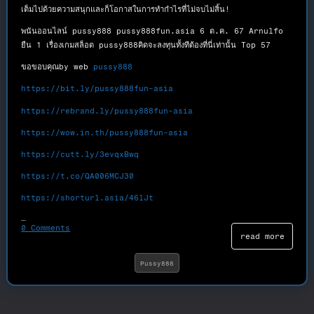
เต็มไปด้วยความสนุกและก็โอกาสในการทำกำไรที่ไม่จบไม่สิ้น!
พนันออนไลน์ pussy888 pussy888fun.asia 6 ต.ค. 67 Arnulfo
ยืน 1 เรื่องเกมสล็อต pussy888คิดจะลงทุนทั้งทีต้องที่นี่เท่านั้น Top 57
ขอขอบคุณby web
pussy888
https://bit.ly/pussy888fun-asia
https://rebrand.ly/pussy888fun-asia
https://wow.in.th/pussy888fun-asia
https://cutt.ly/3evqxBwq
https://t.co/QA006MCJ30
https://shorturl.asia/46lJt
…
0 Comments
read more
Pussy888