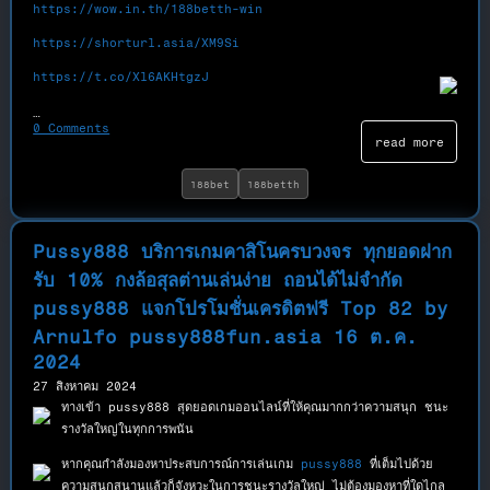
https://wow.in.th/188betth-win
https://shorturl.asia/XM9Si
https://t.co/Xl6AKHtgzJ
…
0 Comments
read more
188bet
188betth
Pussy888 บริการเกมคาสิโนครบวงจร ทุกยอดฝาก
รับ 10% กงล้อสุลต่านเล่นง่าย ถอนได้ไม่จำกัด
pussy888 แจกโปรโมชั่นเครดิตฟรี Top 82 by
Arnulfo pussy888fun.asia 16 ต.ค.
2024
27 สิงหาคม 2024
ทางเข้า pussy888 สุดยอดเกมออนไลน์ที่ให้คุณมากกว่าความสนุก ชนะ
รางวัลใหญ่ในทุกการพนัน
หากคุณกำลังมองหาประสบการณ์การเล่นเกม
pussy888
ที่เต็มไปด้วย
ความสนุกสนานแล้วก็จังหวะในการชนะรางวัลใหญ่ ไม่ต้องมองหาที่ใดไกล