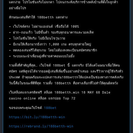
แตกง่าย โปรโมชั่นจริงไม่จกตา ไปจนกระทั่งบริการข้างหลังบ้านที่ตั้งใจลูกค้า
อย่างมือโปร
ลักษณะเด่นที่ทำให้ 188betth แตกต่าง
• เว็บไซต์ตรง ไม่ผ่านเอเย่นต์ เชื่อถือได้ 100%
• ฝาก-ถอนเร็ว ไม่มีขั้นต่ำ รองรับทุกธนาคารและวอลเล็ท
• โปรโมชั่นให้จริง ไม่มีเงื่อนไขวุ่นวาย
• มีเกมให้เลือกมากยิ่งกว่า 1,000 เกม ครบทุกค่ายใหญ่
• ทดลองเล่นฟรีได้ทุกเกม โดยไม่ต้องลงทะเบียนสมัครสมาชิก
• ระบบแนะนำเพื่อนฝูงที่จ่ายค่าคอมแบบไม่ยั้ง
รวมทั้งที่สำคัญที่สุด… เว็บไซต์ 188bet นี้ แตกจริง มิได้แค่โฆษณาเพื่อให้คน
สมัคร แต่พิสูจน์ได้จากยอดผู้เล่นที่เพิ่มขึ้นอย่างสม่ำเสมอ และรีวิวจากผู้ใช้จริงทั่ว
ประเทศ ถ้าคุณพร้อมจะแปลงการเล่น188betthให้แปลงเป็นช่องทางการคลังจริง
วันนี้คือในขณะที่ดีที่สุด รวมทั้ง 188betth คือทางเลือกที่ไม่ทำให้คุณผิดหวัง
เว็บสล็อตแจกเครดิตฟรี สล็อต 188betth.win 18 MAY 68 Dale
casino online สล็อต แจกบ่อย Top 72
ขอขอบพระคุณเว็ปไซต์
188bet
https://bit.ly/188betth-win
https://rebrand.ly/188betth-win