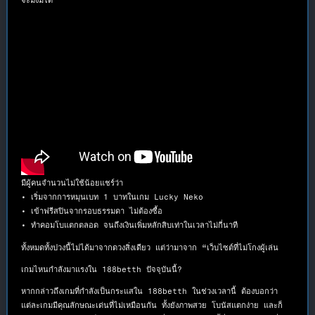
มีผู้คนจำนวนไม่ใช้น้อยแชร์ว่า
• เริ่มจากการหมุนเบท 1 บาทในเกม Lucky Neko
• เข้าฟรีสปินจากรอบธรรมดา ไม่ต้องซื้อ
• ทำคอมโบแตกตลอด จนถึงเงินเพิ่มหลักสิบเท่าในเวลาไม่กี่นาที
ทั้งหมดทั้งปวงนี้ไม่ได้มาจากดวงสิ่งเดียว แต่ว่ามาจาก “เว็บไซต์ที่ไม่โกงผู้เล่น
เกมไหนกำลังมาแรงใน 188betth ปัจจุบันนี้?
หากกล่าวถึงเกมที่กำลังเป็นกระแสใน 188betth ในช่วงเวลานี้ ต้องบอกว่า
แต่ละเกมมีคุณลักษณะเด่นที่ไม่เหมือนกัน ทั้งยังภาพสวย โบนัสแตกง่าย และก็