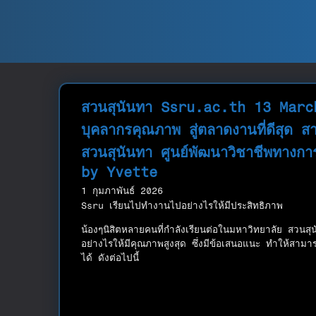
สวนสุนันทา Ssru.ac.th 13 March
บุคลากรคุณภาพ สู่ตลาดงานที่ดีสุด ส
สวนสุนันทา ศูนย์พัฒนาวิชาชีพทางก
by Yvette
1 กุมภาพันธ์ 2026
Ssru เรียนไปทำงานไปอย่างไรให้มีประสิทธิภาพ
น้องๆนิสิตหลายคนที่กำลังเรียนต่อในมหาวิทยาลัย สวน
อย่างไรให้มีคุณภาพสูงสุด ซึ่งมีข้อเสนอแนะ ทำให้สา
ได้ ดังต่อไปนี้