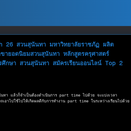
 26 สวนสุนันทา มหาวิทยาลัยราชภัฏ ผลิต
าขายอดนิยมสวนสุนันทา หลักสูตรครุศาสตร์
ารศึกษา สวนสุนันทา สมัครเรียนออนไลน์ Top 2
สุนันทา แล้วก็จำเป็นต้องดำเนินการ part time ไปด้วย จะแบ่งเวลา
มารถเอาไปใช้ไปให้เกิดผลดีกับการทำงาน part time ในระหว่างเรียนไปด้วย