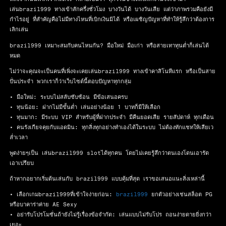
เล่นbrazil999 ทางเข้าสักครึ่งชั่วโมง บางวันได้ บางวันเสีย แต่ว่าภาพรวมคือยังมี
กำไรอยู่ ที่สำคัญคือไม่มีทางไหนที่เบิกเงินมิได้ หรือเผชิญปัญหาที่ทำให้รู้สึกว่าต้องการ
เลิกเล่น
brazil999 เหมาะสมกับคนไหนกัน? มือใหม่ มือเก่า หรือสายเทาทุนต่ำก็เล่นได้
หมด
ไม่ว่าจะคุณจะเป็นคนที่เพิ่งจะเคยเล่นbrazil999 ทางเข้าคาสิโนทีแรก หรือเป็นสาย
ปั่นประจำ พวกเราก็ว่าเว็บไซต์นี้ตอบปัญหาทุกกลุ่ม
• มือใหม่: ระบบไม่สลับซับซ้อน มีข้อเสนอครบ
• ทุนน้อย: ฝากไม่มีขั้นต่ำ เล่นอย่างน้อย 1 บาทก็มีให้เลือก
• ทุนมาก: มีระบบ VIP สำหรับผู้ที่ฝากประจำ มีคืนยอดเสีย รายสัปดาห์ ทุกเดือน
• คนรังเกียจคุยกับแอดมิน: ทุกสิ่งทุกอย่างทำเองได้ในระบบ ไม่ต้องทักแชทให้เสียเว
ล่ำเวลา
พูดง่ายๆเป็น เล่นbrazil999 slotได้ทุกคน โดยไม่เคยรู้สึกว่าตนเองโดนเอารัด
เอาเปรียบ
ถ้าหากอยากเริ่มต้นเล่นกับ brazil999 แบบคุ้มที่สุด เราขอเสนอแนะสิ่งเหล่านี้
• เลือกเกมbrazil999ที่เข้าใจง่ายก่อน:
brazil999
ยกตัวอย่างเช่นสล็อต PG
หรือบาคาร่าค่าย AE Sexy
• อย่ารับโปรโมชั่นถ้ายังไม่รู้เรื่องข้อจำกัด: เล่นแบบไม่รับโปร ถอนง่ายดายยิ่งกว่า
เยอะ