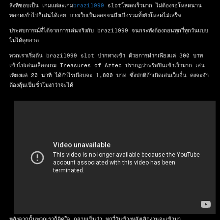
สิ่งที่ชอบเป็น เกมแต่ละเกม
brazil999
slotโหลดเร็วมาก ไม่ต้องรอโหลดนาน
พอกดเข้าไปก็เล่นได้เลย บางเว็บเป็นคอยจนถึงเบื่อรวมทั้งยังโหลดไม่เสร็จ
ประสบการณ์ที่ได้จากการเล่นจริงกับ brazil999 จนกระทั่งต้องถอนทุกวี่ทุกวันแบบ
ไม่ได้คุยอวด
พวกเราเริ่มต้น brazil999 slot ปากทางเข้า ด้วยการฝากเพียงแค่ 300 บาท
เข้าไปเล่นสล็อตเกม Treasures of Aztec ปรากฏว่าฟรีสปินเข้าเร็วมาก เล่น
เพียงแค่ 20 นาที ได้กำไรเกือบจะ 1,800 บาท ซึ่งปกติถ้าเกิดเล่นเว็บอื่น คงจะจำ
ต้องลุ้นเป็นชั่วโมงกว่าจะได้
หลังจากนั้นพวกเราก็ติดใจ กลายเป็นว่า ทุกวี่วันข้างหลังเลิกงานจะเข้ามา