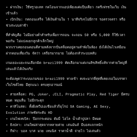
• ฝากเงิน: ใช้ทรูวอเลท กดโอนจากแอปเพียงแค่แป๊บเดียว กดรีเฟรชในเว็บ เงิน
เข้าแล้ว
• เบิกเงิน: กดถอนเสร็จ ได้เงินด้านใน 1 นาทีจริงๆไม่มีการ รอตรวจตรา หรือ
ช่วงระบบล่าช้า
ที่สำคัญคือ ไม่มีอย่างต่ำสำหรับเพื่อการถอน จะถอน 50 หรือ 5,000 ก็ใช้เวลา
พอกัน ไม่แบ่งแยกลูกค้าเล็กใหญ่
พวกเราเคยถอนตอนตีสามหลังจากปั่นสล็อตอยู่ตามลำพังในห้อง ยังได้เงินไวเสมือน
ฝากตอนเที่ยงวัน จัดว่า เสถียรมากมาย ไม่ต้องกลัวระบบหลับ
เกมเยอะแยะจนเลือกผิด brazil999 คัดเลือกมาแต่เกมลิขสิทธิ์แท้จากค่ายใหญ่ที่
เล่นแล้วได้เงินจริง
จะต้องพูดว่าระบบเกมของ brazil999 ทางเข้า คงจะมากที่สุดที่เคยเจอในบรรดา
เว็บไซต์ไทย มีทุกแนว ครบทุกอารมณ์
• สายสล็อต: PG, Joker, JILI, Pragmatic Play, Red Tiger มีครบ
หมด หมุนลื่น ไม่มีกระตุก
• คาสิโนสด: ทั้งฝั่งทวีปเอเชียแล้วก็ยุโรป SA Gaming, AE Sexy,
Evolution ภาพชัดระดับ HD
• เกมไพ่เทเบิล: ป๊อกกระดอน ดัมมี่ ไฮโล น้ำเต้าปูปลา มีหมด
• ยิงปลา: เกมใหม่ล่าสุดจากหลายค่าย เล่นมันส์ มีบอสแจกหนัก
• กีฬา: บอล บาส มวย เทนนิส ราคาน้ำดี จ่ายไว ไม่เล่นตัว