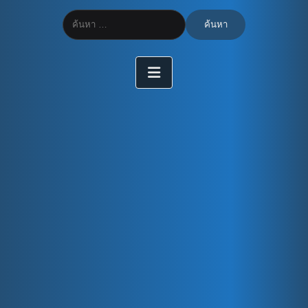
ค้นหา
สำหรับ: