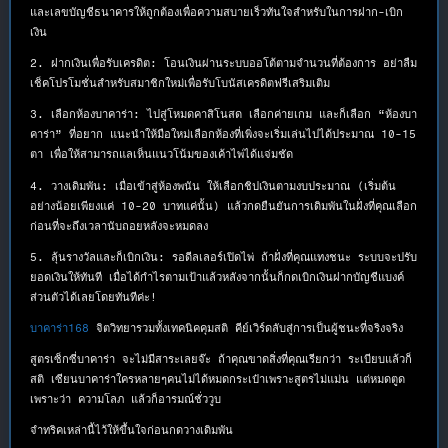
และเลขบัญชีธนาคารให้ถูกต้องเพื่อความสบายเร็วทันใจสำหรับในการฝาก-เบิก
เงิน
2. ฝากเงินเพื่อรับเครดิต: โอนเงินผ่านระบบออโต้ตามจำนวนที่ต้องการ อย่าลืม
เช็คโปรโมชั่นสำหรับสมาชิกใหม่เพื่อรับโบนัสเครดิตฟรีเสริมเติม
3. เลือกห้องบาคาร่า: ไปสู่โหมดคาสิโนสด เลือกค่ายเกม และก็เลือก “ห้องบา
คาร่า” ที่อยาก แนะนำให้มือใหม่เลือกห้องที่เพิ่งจะเริ่มเล่นไปได้ประมาณ 10-15
ตา เพื่อให้สามารถแลเห็นแนวโน้มของเค้าไพ่ได้แจ่มชัด
4. วางเดิมพัน: เมื่อเข้าสู่ห้องพนัน ให้เลือกชิปเงินตามงบประมาณ (เริ่มต้น
อย่างน้อยเพียงแค่ 10-20 บาทแค่นั้น) แล้วกดยืนยันการเดิมพันในฝั่งที่คุณเลือก
ก่อนที่จะถึงเวลานับถอยหลังจะหมดลง
5. ลุ้นรางวัลและก็เบิกเงิน: รอดีลเลอร์เปิดไพ่ ถ้าฝั่งที่คุณแทงชนะ ระบบจะปรับ
ยอดเงินให้ทันที เมื่อได้กำไรตามเป้าแล้วหลังจากนั้นก็กดเบิกเงินฝากบัญชีแบงค์
ส่วนตัวได้เลยโดยทันทีค่ะ!
บาคาร่า168
จิตวิทยารวมทั้งเทคนิคคุมสติ คีย์เวิร์ดลับสู่การเป็นผู้ชนะที่จริงจริง
สูตรเซ็กซี่บาคาร่า จะไม่มีสาระเลยจ๊ะ ถ้าคุณขาดสิ่งที่คุณเรียกว่า ระเบียบแล้วก็
สติ เซียนบาคาร่าใครหลายๆคนไม่ได้หมดกระเป๋าเพราะสูตรไม่แม่น แต่หมดตูด
เพราะว่า ความโลภ แล้วก็อารมณ์ชั่ววูบ
จำทริคเหล่านี้ไว้ให้ขึ้นใจก่อนกดวางเดิมพัน