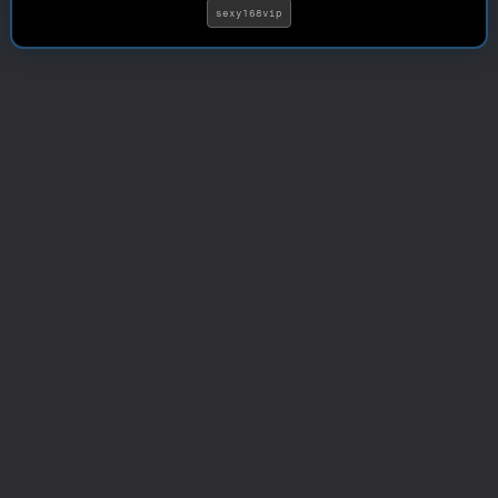
sexy168vip