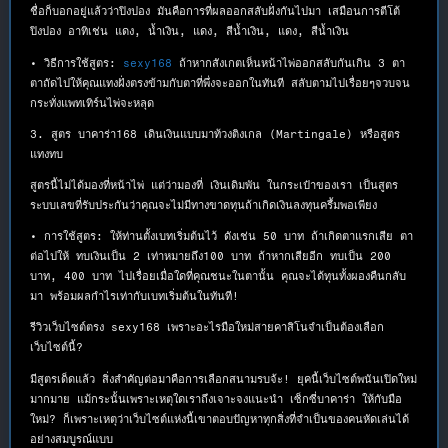
ชื่อก็บอกอยู่แล้วว่าปิงปอง มันคือการที่ผลออกสลับฝั่งกันไปมา เสมือนการตีโต้
ปิงปอง อาทิเช่น แดง, น้ำเงิน, แดง, สีน้ำเงิน, แดง, สีน้ำเงิน
• วิธีการใช้สูตร:
sexy168
ถ้าหากสังเกตเห็นหน้าไพ่ออกสลับกันเกิน 3 ตา
ตาถัดไปให้คุณแทงฝั่งตรงข้ามกับตาที่พึ่งจะออกในทันที สลับตามไปเรื่อยๆจวบจน
กระทั่งแพทเทิร์นไพ่จะหลุด
3. สูตร บาคาร่า168 เดินเงินแบบมาท้วงติงเกล (Martingale) หรือสูตร
แทงทบ
สูตรนี้ไม่ได้มองที่หน้าไพ่ แต่ว่ามองที่ เงินเดิมพัน ในกระเป๋าของเรา เป็นสูตร
ระบบเลขที่รับประกันว่าคุณจะไม่มีทางขาดทุนถ้าเกิดเงินลงทุนครึ้มพอเพียง
• การใช้สูตร: ให้ท่านตั้งเบทเริ่มต้นไว้ ดังเช่น 50 บาท ถ้าเกิดตาแรกเสีย ตา
ต่อไปให้ ทบเงินเป็น 2 เท่าหมายถึง100 บาท ถ้าหากเสียอีก ทบเป็น 200
บาท, 400 บาท ไปเรื่อยเมื่อใดที่คุณชนะในตานั้น คุณจะได้ทุนทั้งผองคืนกลับ
มา พร้อมผลกำไรเท่ากับเบทเริ่มต้นในทันที!
รีวิวเว็บไซต์ตรง sexy168 เพราะอะไรมือใหม่สายคาสิโนจำเป็นต้องเลือก
เว็บไซต์นี้?
มีสูตรเด็ดแล้ว สิ่งสำคัญต่อมาคือการเลือกสนามรบจ้ะ! ยุคนี้เว็บไซต์พนันเปิดใหม่
มากมาย แม้กระนั้นเพราะเหตุใดเราถึงเจาะจงแนะนำ เซ็กซี่บาคาร่า ให้กับมือ
ใหม่? ก็เพราะเหตุว่าเว็บไซต์แห่งนี้เขาตอบปัญหาทุกสิ่งที่จำเป็นของคนหัดเล่นได้
อย่างสมบูรณ์แบบ