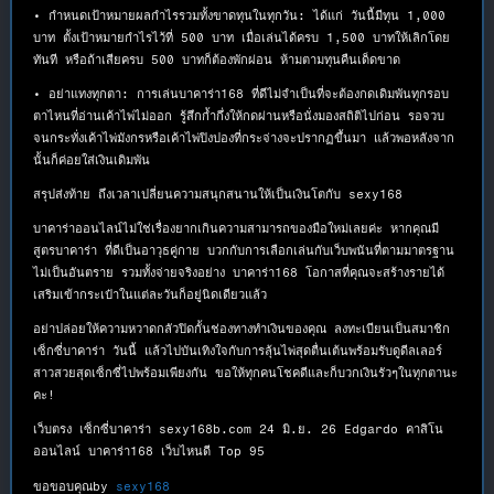
• กำหนดเป้าหมายผลกำไรรวมทั้งขาดทุนในทุกวัน: ได้แก่ วันนี้มีทุน 1,000
บาท ตั้งเป้าหมายกำไรไว้ที่ 500 บาท เมื่อเล่นได้ครบ 1,500 บาทให้เลิกโดย
ทันที หรือถ้าเสียครบ 500 บาทก็ต้องพักผ่อน ห้ามตามทุนคืนเด็ดขาด
• อย่าแทงทุกตา: การเล่นบาคาร่า168 ที่ดีไม่จำเป็นที่จะต้องกดเดิมพันทุกรอบ
ตาไหนที่อ่านเค้าไพ่ไม่ออก รู้สึกก้ำกึ่งให้กดผ่านหรือนั่งมองสถิติไปก่อน รอจวบ
จนกระทั่งเค้าไพ่มังกรหรือเค้าไพ่ปิงปองที่กระจ่างจะปรากฏขึ้นมา แล้วพอหลังจาก
นั้นก็ค่อยใส่เงินเดิมพัน
สรุปส่งท้าย ถึงเวลาเปลี่ยนความสนุกสนานให้เป็นเงินโตกับ sexy168
บาคาร่าออนไลน์ไม่ใช่เรื่องยากเกินความสามารถของมือใหม่เลยค่ะ หากคุณมี
สูตรบาคาร่า ที่ดีเป็นอาวุธคู่กาย บวกกับการเลือกเล่นกับเว็บพนันที่ตามมาตรฐาน
ไม่เป็นอันตราย รวมทั้งจ่ายจริงอย่าง บาคาร่า168 โอกาสที่คุณจะสร้างรายได้
เสริมเข้ากระเป๋าในแต่ละวันก็อยู่นิดเดียวแล้ว
อย่าปล่อยให้ความหวาดกลัวปิดกั้นช่องทางทำเงินของคุณ ลงทะเบียนเป็นสมาชิก
เซ็กซี่บาคาร่า วันนี้ แล้วไปบันเทิงใจกับการลุ้นไพ่สุดตื่นเต้นพร้อมรับดูดีลเลอร์
สาวสวยสุดเซ็กซี่ไปพร้อมเพียงกัน ขอให้ทุกคนโชคดีและก็บวกเงินรัวๆในทุกตานะ
คะ!
เว็บตรง เซ็กซี่บาคาร่า sexy168b.com 24 มิ.ย. 26 Edgardo คาสิโน
ออนไลน์ บาคาร่า168 เว็บไหนดี Top 95
ขอขอบคุณby
sexy168