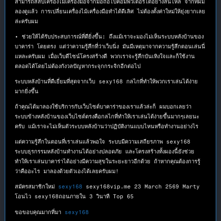
สามารถสลับเครื่องไม้เครื่องมือจากมือถือไปคอมพิวเตอร์ได้อย่างลื่นไหล จากที่ผม
ลองดูแล้ว การเปลี่ยนเครื่องไม้เครื่องมือทำได้ดีเลิศ ไม่ต้องตั้งค่าใหม่ให้ยุ่งยากเลย
ล่ะครับผม
• ช่วยให้ได้รับประสบการณ์ที่ดียิ่งขึ้น: ถึงแม้เราจะมองไม่เห็นระบบหลังบ้านของ
บาคาร่า โดยตรง แต่ว่าความรู้สึกที่ว่าเว็บนิ่ง มันมีเหตุมาจากความรู้สึกตอนเล่นนี่
แหละครับผม เมื่อเว็บดีไซน์โครงสร้างดี พวกเราจะรู้สึกบันเทิงใจและก็ใช้งาน
ตลอดได้โดยไม่ต้องกังวลปัญหากระจุกกระจิกอีกต่อไป
ระบบหลังบ้านที่ดีเยี่ยมที่สุดจากเว็บ sexy168 กลไกที่ทำให้พวกเราเล่นได้ง่าย
มากยิ่งขึ้น
ถ้าคุณได้มาลองใช้บริการกับเว็บไซต์บาคาร่าของเราแล้วล่ะก็ ผมบอกเลยว่า
ระบบข้างหลังบ้านของเว็บไซต์ตรงคือกลไกที่ทำให้เราเล่นได้ง่ายขึ้นมากๆเลยนะ
ครับ แม้เราจะไม่เห็นตัวระบบหลังบ้านว่าปฏิบัติงานแบบไหนหรือทำงานอย่างไร
แต่ความรู้สึกในตอนที่เราเล่นแล้วพอใจ ระบบมีความเสถียรภาพ sexy168
ระบบธุรกรรมหลังบ้านทำงานได้อย่างปลอดภัย และโครงสร้างทั้งผองนี้ยังช่วย
ทำให้เราเล่นบาคาร่าได้อย่างมีความสุขในระยะยาวอีกด้วย ถ้าหากคุณต้องการรู้
ว่าคืออะไร มาลองด้วยตัวเองได้เลยครับผม!
สมัครสมาชิกใหม่
sexy168
sexy168vip.me 23 March 2569 Marty
โอนไว sexy168ถอนภายใน 3 วินาที Top 65
ขอขอบคุณมากที่มา
sexy168