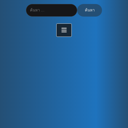
ค้นหา
สำหรับ: