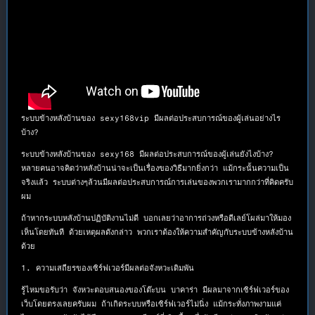
ระบบข้างหลังบ้านของ sexy168vip มีผลต่อประสบการณ์ของผู้เล่นอย่างไร
บ้าง?
ระบบข้างหลังบ้านของ sexy168 มีผลต่อประสบการณ์ของผู้เล่นยังไงบ้าง?
หลายคนอาจคิดว่าหลังบ้านน่าจะเป็นเรื่องของวิธีมากยิ่งกว่า แม้กระนั้นความเป็น
จริงแล้ว ระบบต่างๆล้วนมีผลต่อประสบการณ์การเล่นของพวกเรามากกว่าที่คิดครับ
ผม
ถ้าหากระบบหลังบ้านปฏิบัติงานไม่ดี บอกเลยว่าอาการถ่วงหรือดีเลย์โผล่มาให้มอง
เห็นโดยทันที ด้วยเหตุผลดังกล่าว พวกเราต้องให้ความสำคัญกับระบบข้างหลังบ้าน
ด้วย
1. ความเสถียรของเซิร์ฟเวอร์มีผลต่อจังหวะเดิมพัน
รู้ไหมขอรับว่า จังหวะตอบสนองของโต๊ะบน บาคาร่า มีผลมาจากเซิร์ฟเวอร์ของ
เว็บโดยตรงเลยครับผม ถ้าเกิดระบบหรือเซิร์ฟเวอร์ไม่นิ่ง แม้กระทั่งภาพงามแค่