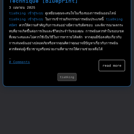
Technique [Blueprint]
3 เมษายน 2025
tia8king เข้าสู่ระบบ
ดูเหมือนคุณจะสนใจในเรื่องของการพนันออนไลน์
tia8king เข้าสู่ระบบ
ในการเข้าร่วมกิจกรรมการพนันประเภทนี้
tia8king
สมัคร
ควรให้ความสำคัญกับการเล่นอย่างมีความรับผิดชอบ และพิจารณาผลกระ
ทบที่อาจเกิดขึ้นต่อการเงินและชีวิตประจำวันของคุณ การพนันควรทำในขอบเขต
ที่เหมาะสมและไม่ควรใช้เป็นวิธีในการหารายได้หลัก หากคุณมีข้อสงสัยเกี่ยวกับ
การเล่นพนันอย่างปลอดภัยหรือหากคุณคิดว่าคุณอาจมีปัญหาเกี่ยวกับการพนัน
ควรติดต่อผู้เชี่ยวชาญหรือหน่วยงานที่สามารถให้ความช่วยเหลือได้
…
0 Comments
read more
tia8king