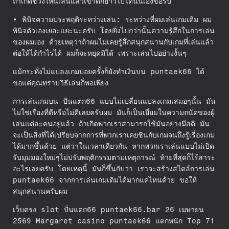
ถ้าเกิดช่วงไหนเล่นแล้วเข้าดีก็ยาวไปได้นั่นเองขอรับ
• พินิจความประพฤติระหว่างเล่น: ระหว่างที่ผมเล่นเกมเดิม ผม
พินิจตัวเองเยอะแยะนะครับ โดยยิ่งไปกว่านั้นความรู้สึกในการเล่น
ของผมเอง ด้วยเหตุว่าถ้าผมไม่เคยรู้สึกสนุกสนานกับเกมที่เล่นแล้ว
ต่อให้ได้กำไรได้ ผมก็จะหยุดมิได้ เพราะเล่นไปอย่างงั้นๆ
แม้กระทั่งไม่แปลงเกมบ่อยครั้งก็ยังทำเงินบน puntaek66 ได้
ขอแค่คุณทราบวิธีเล่นก็พอเพียง
การเล่นเกมบน ปั่นแตก66 แบบไม่เปลี่ยนแปลงเกมเสมอๆนั้น มัน
ไม่ใช่เรื่องที่ดีหรือไม่ดีเลยครับผม มันก็เป็นเยี่ยมในความถนัดของผู้
เล่นแต่ละคนอยู่แล้ว ถ้าเกิดพวกเราสามารถใช้มันอย่างมีสติ มัน
จะเป็นสิ่งที่ได้เปรียบจากการที่พวกเราเคยชินกับเกมจนถึงรู้เรื่องเกม
ได้มากขึ้นด้วย แต่ว่าในเวลาเดียวกัน หากพวกเราเล่นแบบไม่เปิด
รับมุมมองใหม่ๆไม่ปรับพฤติกรรมตามเหตุการณ์ ท้ายที่สุดก็ไร้สาระ
อะไรเลยครับ โดยเหตุนี้ มันก็ขึ้นกับว่า เราจะสร้างสไตล์การเล่น
puntaek66 จากการเล่นเกมเดิมได้มากแค่ไหนด้วย ขอให้
สนุกสนานครับผม
เว็บตรง slot ปั่นแตก66 puntaek66.bar 26 เมษายน
2569 Margaret casino puntaek66 แตกหนัก Top 71