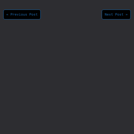
« Previous Post
Next Post »