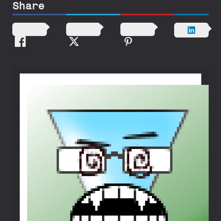
Share