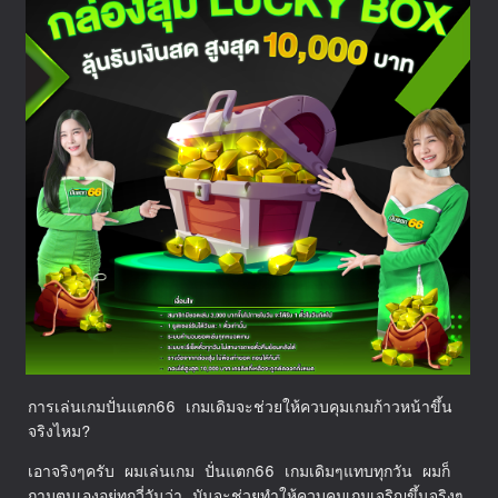
การเล่นเกมปั่นแตก66 เกมเดิมจะช่วยให้ควบคุมเกมก้าวหน้าขึ้น
จริงไหม?
เอาจริงๆครับ ผมเล่นเกม ปั่นแตก66 เกมเดิมๆแทบทุกวัน ผมก็
ถามตนเองอยู่ทุกวี่วันว่า มันจะช่วยทำให้ควบคุมเกมเจริญขึ้นจริงๆ