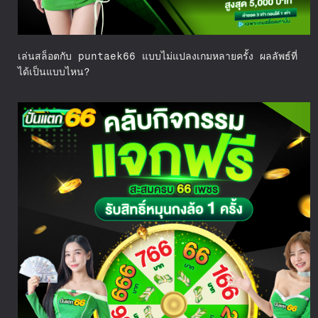
เล่นสล็อตกับ puntaek66 แบบไม่แปลงเกมหลายครั้ง ผลลัพธ์ที่
ได้เป็นแบบไหน?