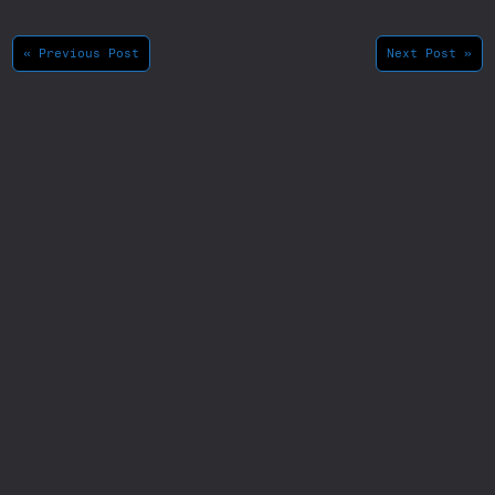
« Previous Post
Next Post »