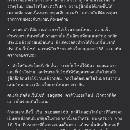
ภาพรวมอย่างรวดเร็วแล้ว พวกเราก็จะมาดูว่าเว็บพร้อมใช้งาน
จริงๆไหม มีอะไรที่ไม่ลงตัวรึเปล่า ความรู้สึกนี้มิได้เกิดขึ้นได้
เพราะมีสาเหตุเนื่องมาจากจุดเดียวนะครับ แต่ว่ามันมีต้นเหตุมา
จากการมององค์ประกอบทั้งผองด้วย
• ตามหาสิ่งที่มีความต้องการได้เร็วมากแค่ไหน: ความเร็ว
สำหรับการค้นหาสิ่งที่เราอยากนั้นเป็นอีกจุดที่คนเล่นส่วนมากมัก
ประเมินด้วยด้วยเหมือนกัน ถ้าเกิดเจอสิ่งที่หาได้ตั้งแต่ขั้นแรกที่
ประเมินเว็บไซต์ ความรู้สึกเชิงบวกกับเว็บsagame168 จะมาทัน
คราวเลยครับผม
• ทำให้บันเทิงใจหรือบีบคั้น: บางเว็บไซต์ให้มีความผ่อนคลาย
และก็เข้าใจง่าย แต่ว่าบางเว็บไซต์ให้ข้อมูลมากจนเกินไปจนถึง
รู้สึกอึดอัดหรือใช้งานแล้วกดดัน ก็คงไม่ต้องบอกใช่ไหมครับว่าคน
เล่นส่วนมากจะเลือกเว็บแบบไหนมากกว่ากัน
คนเล่นตัดสินเว็บไซต์ sagame คาสิโนออนไลน์ เร็วกว่าที่คิด
แต่ว่าก็พร้อมเปิดใจเสมอ
ถ้าคุณอ่านถึงนี้ เว็บ sagame168 คาสิโนออนไลน์บางทีก็อาจจะ
เป็นตัวเลือกที่เยี่ยมที่สุดในช่วงเวลานี้เลยจ๊าครับ แน่ๆครับว่า ช่วง
10 วินาทีแรกบางทีก็อาจจะมองสั้นมาก แม้กระนั้นมันเป็นตอนที่