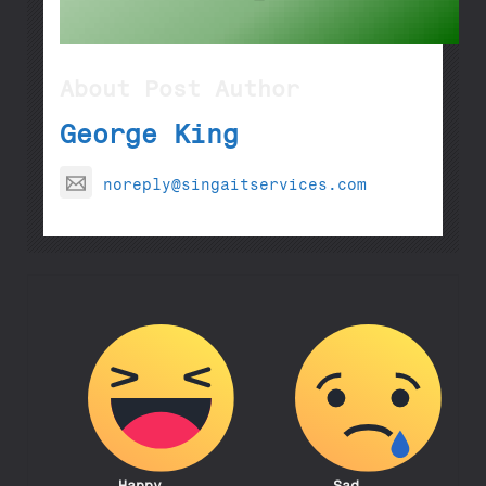
About Post Author
George King
noreply@singaitservices.com
Happy
Sad