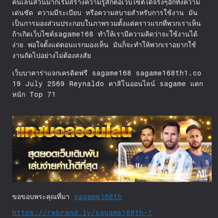
คนเล่นส่วนมากเริ่มสร้างความรู้สึกต่อเว็บไซต์ได้จริงๆอีกทั้งความ
เด่นชัด ความมีระเบียบ หรือความสบายสำหรับการใช้งาน มัน
เป็นการมองส่วนประกอบในภาพรวมตั้งแต่คราวแรกที่พวกเราเห็น
ถ้าเกิดเว็บไซต์sagame168 ทำให้เรามีความคิดว่าจะใช้งานได้
ง่าย พอใจตั้งแต่ตอนแรกมองเห็น มันก็จะทำให้พวกเราอยากใช้
งานถัดไปอย่างไม่ต้องสงสัย
เว็บบาคาร่าแจกเครดิตฟรี sagame168 sagame168th1.co
19 July 2569 Reynaldo คาสิโนออนไลน์ sagame แตก
หนัก Top 71
ขอขอบพระคุณที่มา
sagame168th
https://rebrand.ly/sagame168th-1