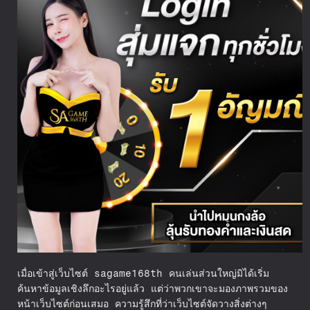
เมื่อเข้าสู่เว็บไซต์ sagame168th คนเล่นส่วนใหญ่มิได้เริ่ม
ค้นหาข้อมูลเชิงลึกอะไรอยู่แล้ว แต่ว่าพวกเขาจะมองภาพรวมของ
หน้าเว็บไซต์ก่อนเสมอ ความรู้สึกที่ว่าเว็บไซต์จัดวางสิ่งต่างๆ