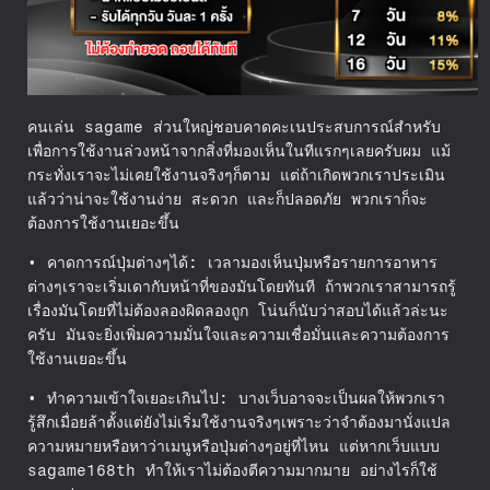
คนเล่น sagame ส่วนใหญ่ชอบคาดคะเนประสบการณ์สำหรับ
เพื่อการใช้งานล่วงหน้าจากสิ่งที่มองเห็นในทีแรกๆเลยครับผม แม้
กระทั่งเราจะไม่เคยใช้งานจริงๆก็ตาม แต่ถ้าเกิดพวกเราประเมิน
แล้วว่าน่าจะใช้งานง่าย สะดวก และก็ปลอดภัย พวกเราก็จะ
ต้องการใช้งานเยอะขึ้น
• คาดการณ์ปุ่มต่างๆได้: เวลามองเห็นปุ่มหรือรายการอาหาร
ต่างๆเราจะเริ่มเดากับหน้าที่ของมันโดยทันที ถ้าพวกเราสามารถรู้
เรื่องมันโดยที่ไม่ต้องลองผิดลองถูก โน่นก็นับว่าสอบได้แล้วล่ะนะ
ครับ มันจะยิ่งเพิ่มความมั่นใจและความเชื่อมั่นและความต้องการ
ใช้งานเยอะขึ้น
• ทำความเข้าใจเยอะเกินไป: บางเว็บอาจจะเป็นผลให้พวกเรา
รู้สึกเมื่อยล้าตั้งแต่ยังไม่เริ่มใช้งานจริงๆเพราะว่าจำต้องมานั่งแปล
ความหมายหรือหาว่าเมนูหรือปุ่มต่างๆอยู่ที่ไหน แต่หากเว็บแบบ
sagame168th ทำให้เราไม่ต้องตีความมากมาย อย่างไรก็ใช้