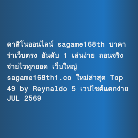
คาสิโนออนไลน์ sagame168th บาคา
ร่าเว็บตรง อันดับ 1 เล่นง่าย ถอนจริง
จ่ายไวทุกยอด เว็บใหญ่
sagame168th1.co ใหม่ล่าสุด Top
49 by Reynaldo 5 เวปไซต์แตกง่าย
JUL 2569