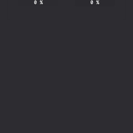
0
%
0
%