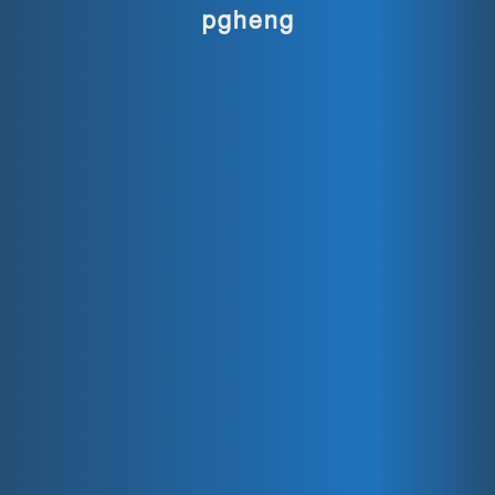
pgheng