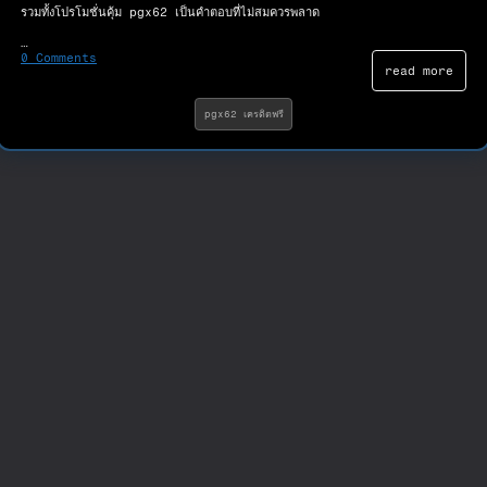
รวมทั้งโปรโมชั่นคุ้ม pgx62 เป็นคำตอบที่ไม่สมควรพลาด
…
0 Comments
read more
pgx62 เครดิตฟรี