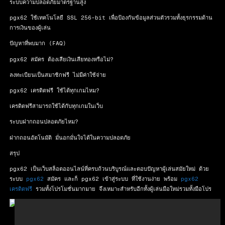
ระบบความปลอดภัยมาตรฐานสูง
pgx62 ใช้เทคโนโลยี SSL 256-bit เพื่อป้องกันข้อมูลส่วนตัวรวมทั้งธุรกรรมด้าน
การเงินของผู้เล่น
ปัญหาที่พบมาก (FAQ)
pgx62 สมัคร ต้องเสียเงินเสียทองหรือไม่?
ลงทะเบียนเป็นสมาชิกฟรี ไม่มีค่าใช้จ่าย
pgx62 เครดิตฟรี ใช้ได้ทุกเกมไหม?
เครดิตฟรีสามารถใช้ได้กับทุกเกมในเว็บ
ระบบฝากถอนปลอดภัยไหม?
ฝากถอนอัตโนมัติ มั่นอกมั่นใจได้ในความปลอดภัย
สรุป
pgx62 เป็นเว็บสล็อตออนไลน์ที่ครบถ้วนบริบูรณ์และตอบปัญหาผู้เล่นสมัยใหม่ ด้วย
ระบบ
pgx62
สมัคร และก็ pgx62 เข้าสู่ระบบ ที่ใช้งานง่าย พร้อม
pgx62
เครดิตฟรี
รวมทั้งโปรโมชั่นมากมาย จึงเหมาะสำหรับอีกทั้งผู้เล่นมือใหม่รวมทั้งมือโปร