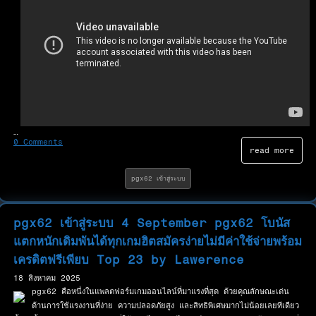
…
0 Comments
read more
pgx62 เข้าสู่ระบบ
pgx62 เข้าสู่ระบบ 4 September pgx62 โบนัส
แตกหนักเดิมพันได้ทุกเกมฮิตสมัครง่ายไม่มีค่าใช้จ่ายพร้อม
เครดิตฟรีเพียบ Top 23 by Lawerence
18 สิงหาคม 2025
pgx62 คือหนึ่งในแพลตฟอร์มเกมออนไลน์ที่มาแรงที่สุด ด้วยคุณลักษณะเด่น
ด้านการใช้แรงงานที่ง่าย ความปลอดภัยสูง และสิทธิพิเศษมากไม่น้อยเลยทีเดียว