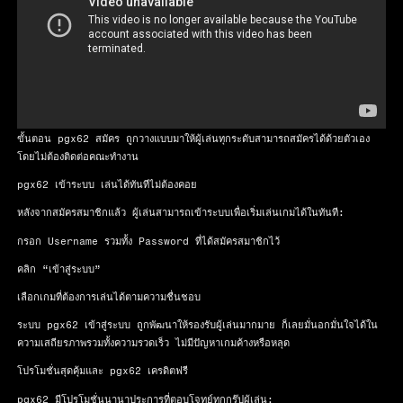
ขั้นตอน pgx62 สมัคร ถูกวางแบบมาให้ผู้เล่นทุกระดับสามารถสมัครได้ด้วยตัวเอง
โดยไม่ต้องติดต่อคณะทำงาน
pgx62 เข้าระบบ เล่นได้ทันทีไม่ต้องคอย
หลังจากสมัครสมาชิกแล้ว ผู้เล่นสามารถเข้าระบบเพื่อเริ่มเล่นเกมได้ในทันที:
กรอก Username รวมทั้ง Password ที่ได้สมัครสมาชิกไว้
คลิก “เข้าสู่ระบบ”
เลือกเกมที่ต้องการเล่นได้ตามความชื่นชอบ
ระบบ pgx62 เข้าสู่ระบบ ถูกพัฒนาให้รองรับผู้เล่นมากมาย ก็เลยมั่นอกมั่นใจได้ใน
ความเสถียรภาพรวมทั้งความรวดเร็ว ไม่มีปัญหาเกมค้างหรือหลุด
โปรโมชั่นสุดคุ้มและ pgx62 เครดิตฟรี
pgx62 มีโปรโมชั่นนานาประการที่ตอบโจทย์ทุกกรุ๊ปผู้เล่น: