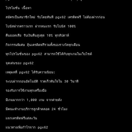
โปรโมชั่น เนื้อหา
สมัครเป็นสมาชิกใหม่ รับโดยทันที pgx62 เครดิตฟรี ไม่ต้องฝากก่อน
โบนัสฝากคราวแรก ฝากหนแรก รับโบนัส 100%
คืนยอดเสีย รับเงินคืนสูงสุด 10% ทุกสัปดาห์
กิจกรรมพิเศษ ลุ้นเครดิตฟรีรวมทั้งของรางวัลทุกเดือน
ทุกโปรโมชั่นของ pgx62 สามารถใช้ได้กับทุกเกมในเว็บไซต์
จุดเด่นของ pgx62
เหตุผลที่ pgx62 ได้รับความนิยม:
ระบบฝากถอนอัตโนมัติ รวดเร็วทันใจใน 30 วินาที
รองรับการใช้งานทุกเครื่องมือ
มีเกมมากกว่า 1,000 เกม จากค่ายดัง
มีคณะทำงานบริการลูกค้าตลอด 24 ชั่วโมง
แจกเครดิตฟรีแต่ละวัน
แนวทางเพิ่มกำไรจาก pgx62