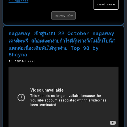
0 Comments
read more
nagaway สมัคร
nagaway เข้าสู่ระบบ 22 October nagaway
เครดิตฟรี สล็อตแตกง่ายกำไรดีลุ้นรางวัลไม่อั้นโบนัส
แตกต่อเนื่องเดิมพันได้ทุกค่าย Top 98 by
Shayna
18 สิงหาคม 2025