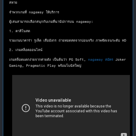
สหาย
จำพวกเกมที่ nagaway ให้บริการ
ผู้เล่นสามารถเลือกสนุกกับเกมที่นานัปการบน nagaway:
1. คาสิโนสด
รวมเกมบาคาร่า รูเล็ต เสือมังกร ถ่ายทอดสดจากบ่อนจริง ภาพชัดเจนระดับ HD
2. เกมสล็อตออนไลน์
เกมสล็อตแตกง่ายจากค่ายดัง เป็นต้นว่า PG Soft,
nagaway สมัคร
Joker
Gaming, Pragmatic Play พร้อมโบนัสใหญ่