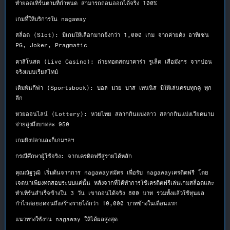
ทำยอดเทิร์นตามที่กำหนด สามารถถอนออกได้จริง 100%
เกมที่ให้บริการใน nagaway
สล็อต (Slot): มีเกมให้เลือกมากยิ่งกว่า 1,000 เกม จากค่ายดัง อาทิเช่น
PG, Joker, Pragmatic
คาสิโนสด (Live Casino): ถ่ายทอดสดบาคาร่า รูเล็ต เสือมังกร จากบ่อน
จริงแบบเรียลไทม์
เดิมพันกีฬา (Sportsbook): บอล มวย บาส เทนนิส มีให้เล่นครบทุกคู่ ทุก
ลีก
หวยออนไลน์ (Lottery): หวยไทย สลากกินแบ่งลาว สลากกินแบ่งเวียดนาม
จ่ายสูงถึงบาทละ 950
เกมยิงปลาและก็เกมฯลฯ
กรณีศึกษาผู้ใช้จริง: จากเครดิตฟรีสู่รายได้หลัก
คุณณัฐวุฒิ เริ่มต้นจากการ nagawayสมัคร เพื่อรับ nagawayเครดิตฟรี โดย
เจตนาเพียงทดสอบระบบแค่นั้น หลังจากที่ได้ทำการใช้เครดิตฟรีเล่นเกมสล็อตและ
ทำเทิร์นสำเร็จข้างใน 3 วัน เขาถอนได้จริง 800 บาท รวมทั้งแล้วใช้ทุนผล
กำไรต่อยอดจนถึงสร้างรายได้กว่า 10,000 บาทข้างในเดือนแรก
แนวทางใช้งาน nagaway ให้ได้ผลสูงสุด