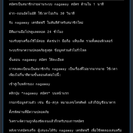
สมัครเป็นสมาชิกง่ายผ่านระบบ nagaway สมัคร ด้านใน 1 นาที
ฝาก-ถอนอัตโนมัติ ใช้เวลาไม่เกิน 30 วินาที
รับ nagaway เครดิตฟรี ในทันทีสำหรับสมาชิกใหม่
มีทีมงานมือโปรดูแลตลอด 24 ชั่วโมง
รองรับทุกเครื่องใช้ไม้สอย ดังเช่นว่า มือถือ แท็บเล็ต รวมทั้งคอมพิวเตอร์
ระบบรักษาความปลอดภัยสูงสุด ข้อมูลส่วนตัวไม่รั่วไหล
ขั้นตอน nagaway สมัคร ให้ละเอียด
การลงทะเบียนเป็นสมาชิกกับ nagaway เป็นเรื่องที่ไม่ยากมากมาย ใช้เวลา
เพียงไม่กี่นาทีตามขั้นตอนดังต่อไปนี้:
เข้าสู่เว็บหลักของ nagaway
คลิกปุ่ม “nagaway สมัคร” บนหน้าแรก
กรอกข้อมูลส่วนตัว เช่น ชื่อ-สกุล หมายเลขโทรศัพท์ แล้วก็บัญชีธนาคาร
ตั้งรหัสผ่านที่มีความปลอดภัย
วิเคราะห์ความถูกต้องชัดเจนแล้วก็กดรับรองการสมัคร
หลังจากสมัครเสร็จ ผู้เล่นจะได้รับ nagaway เครดิตฟรี เพื่อใช้ทดลองเล่นหรือ