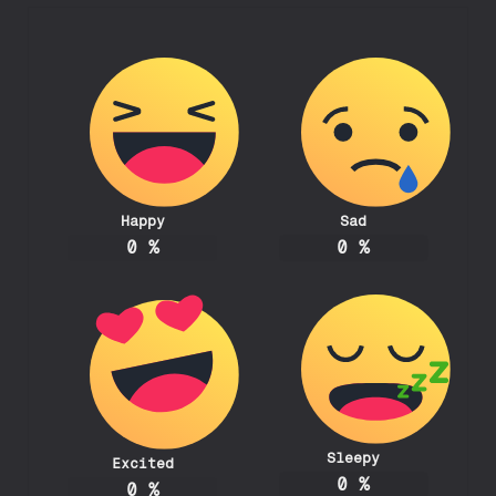
Happy
Sad
0
%
0
%
Sleepy
Excited
0
%
0
%