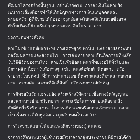
พัฒนาโครงสร้างพื้นฐาน อย่างไรก็ตาม การลงเงินในหวยยัง
เป็นการเสี่ยงที่อาจทำให้เกิดปัญหาทางการเงินแก่บุคคลและ
ครอบครัว ผู้ที่มีรายได้น้อยอาจถูกล่อลวงให้ลงเงินในหวยซึ่งอาจ
ทำให้เกิดหนี้สินหรือปัญหาทางการเงินในระยะยาว
ผลกระทบทางสังคม
หวยไม่เพียงแต่มีผลกระทบทางเศรษฐกิจเท่านั้น แต่ยังส่งผลกระทบ
ต่อวัฒนธรรมและสังคมไทย การเล่นหวยกลายเป็นกิจกรรมที่ฝังลึก
ในวิถีชีวิตของคนไทย หวยเป็นหัวข้อสนทนาที่พบเจอได้ทั่วไปและ
มีการผลิตเนื้อหาในสื่อต่างๆ เช่น หนังสือพิมพ์ นิตยสาร หรือ
รายการโทรทัศน์ ที่มีการทำนายเลขเด็ดจากแหล่งที่มาหลากหลาย
เช่น ความฝัน สถานที่ศักดิ์สิทธิ์ หรือเหตุการณ์สำคัญ
การมีหวยในวัฒนธรรมยังเสริมสร้างให้ความเชื่อทางจิตวิญญาณ
และศาสนาเข้ามามีบทบาท ความเชื่อในการช่วยเหลือจากสิ่ง
ศักดิ์สิทธิ์หรือวิญญาณ ในการเลือกเลขหรือสถานที่ขอหวย กลาย
เป็นเรื่องราวที่มักพูดถึงและถูกสืบทอดในวงกว้าง
การวิเคราะห์แนวโน้มและพฤติกรรมของผู้เล่นหวย
จากการศึกษาพบว่าผู้เล่นหวยมักมาจากกลุ่มประชาชนที่มีรายได้ต่ำ