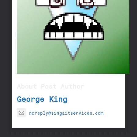
About Post Author
George King
noreply@singaitservices.com