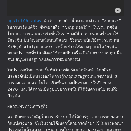
pgslot99 สมัคร
คำว่า “หวย” นั้นมาจากคำว่า “ฮวยหวย”
ในภาษาจีนแต้จิ๋ว ซึ่งหมายถึง “ชุมนุมดอกไม้” ในประเทศจีน
โบราณ การเล่นหวยเริ่มขึ้นในราชวงศ์ฮั่น ฮวยหวยครั้งแรกใช้
อักษรจีนเป็นสัญลักษณ์แทนตัวเลข ซึ่งนับว่าเป็นวิธีการระดมทุน
สำคัญสำหรับรัฐบาลและการสร้างสรรค์สิ่งต่างๆ แม้ในปัจจุบัน
หลายประเทศทั่วโลกยังคงใช้หวยเป็นเครื่องมือในการระดมทุนเพื่อ
สนับสนุนงานรัฐบาลและการพัฒนาสังคม
ในประเทศไทย หวยเริ่มต้นในยุคต้นรัตนโกสินทร์ โดยมีจุด
ประสงค์เพื่อเป็นทางออกในการกู้วิกฤตเศรษฐกิจแห่งรัชกาลที่ 3
การออกสลากหวยในไทยเริ่มขึ้นอย่างเป็นทางการในปี พ.ศ.
2476 และได้กลายเป็นรูปแบบการพนันที่ได้รับความนิยมจนถึง
ปัจจุบัน
ผลกระทบทางเศรษฐกิจ
หวยมีบทบาทสำคัญในการสร้างรายได้ให้กับรัฐ จากการขายสลาก
กินแบ่งรัฐบาล ซึ่งเงินรายได้เหล่านี้สามารถนำมาใช้ในการพัฒนา
ประเทศในด้านต่างๆ เช่น การศึกษา การสาธารณสุข และการ