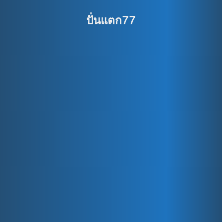
ปั่นแตก77