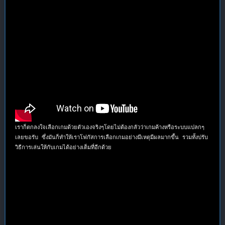
เราก็ตกลงใจเลือกเกมด้วยตัวเองจริงๆโดยไม่ต้องกลัวว่าเกมค้างหรือระบบแปลกๆ
เลยขอรับ ซึ่งมันก็ทำให้เราโฟกัสการเลือกเกมอย่างมีเหตุมีผลมากขึ้น รวมทั้งปรับ
วิธีการเล่นให้กับเกมได้อย่างเต็มที่อีกด้วย