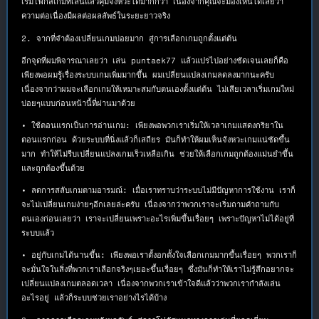
เริ่มโฟกัสเกมที่เล่นแล้วคุมจังหวะได้มากกว่า เนื่องจากคุณจะมองเห็นได้เลยว่า
ความต่อเนื่องมีผลต่อผลลัพธ์ในระยะยาวจริง
2. จากที่จำต้องเปลี่ยนเกมบ่อยมาก สู่การเลือกเกมถูกตั้งแต่ต้น
อีกจุดที่ผมพิจารณาเลยว่า เล่น puntaek77 แล้วแปรไปอย่างชัดเจนเลยก็คือ
เพียงพอผมรู้เรื่องระบบเกมเพิ่มมากขึ้น ผมเปลี่ยนแปลงเกมลดลงมากนะครับ
เนื่องจากว่าผมจะเลือกเกมให้เหมาะสมกับตนเองตั้งแต่ต้น ไม่เสียเวลาเริ่มเกมใหม่
บ่อยๆแบบก่อนหน้านี้ที่ผ่านมาด้วย
• ใช้ตอนแรกเป็นการอ่านเกม: เพียงพอพวกเราเริ่มให้เวลาเกมแสดงกริยาใน
ตอนแรกก่อน ด้วยระบบที่นิ่งแล้วก็เสถียร มันก็ทำให้ผมเห็นจังหวะเกมแน่ชัดขึ้น
มาก ทำให้ไม่รีบเปลี่ยนแปลงเกมเร็วเหลือเกิน ช่วยให้เลือกเกมถูกต้องแม่นยำขึ้น
และถูกต้องขึ้นด้วย
• ลดการสลับเกมตามอารมณ์: เมื่อเราทราบว่าระบบไม่มีปัญหาการใช้งาน เราก็
จะไม่เปลี่ยนเกมง่ายๆอีกเลยล่ะครับ เนื่องจากว่าพวกเราจะเริ่มถามคำถามกับ
ตนเองก่อนเลยว่า เราจะเปลี่ยนเพราะอะไรเพิ่มขึ้นเรื่อยๆ เพราะปัญหาไม่ได้อยู่ที่
ระบบแล้ว
• อยู่กับเกมได้นานขึ้น: เพียงพอเราตั้งอกตั้งใจเลือกเกมมากขึ้นเรื่อยๆ พวกเราก็
จะมั่นใจในสิ่งที่พวกเราเลือกจริงๆเยอะขึ้นเรื่อยๆ ซึ่งมันก็ทำให้เราไม่รู้สึกอยากจะ
เปลี่ยนแปลงเกมตลอดเวลา เนื่องจากพวกเราเข้าใจดีแล้วว่าพวกเรากำลังเล่น
อะไรอยู่ แล้วก็ระบบช่วยเราอย่างไรได้บ้าง