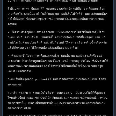
3. จากการเลือกเกมหวังผลลัพธ์ สู่การโฟกัสแนวทางการเล่นที่ยอดเยี่ยม
สิ่งที่แปลงการเล่น ปั่นแตก77 ของผมอย่างแจ่มแจ้งเลยก็คือ จากที่ผมเคยเลือก
เกมเพื่อหวังว่าเกมนั้นจะทำเงินได้เยอะแยะ ผมก็เริ่มโฟกัสที่ว่า ผมจะเล่นเกมนั้นๆ
ยังไงให้ดีที่สุด ซึ่งมันสำคัญกว่าการเลือกเกมทำเงินตามบุคคลอื่นมากมายเลยล่ะ
ครับผม
• ให้ความสำคัญกับแนวทางเลือกเกม: เพียงพอพวกเราไม่จำเป็นต้องกลุ้มใจกับ
ระบบมากเกินความจำเป็น โฟกัสที่ขั้นตอนการเลือกเกมที่ดีเยี่ยมที่สุดไปเลย แม้
จะยังไม่เห็นคำตอบโดยทันที แต่ว่ามันก็ช่วยทำให้พวกเราเลือกเจริญขึ้นจริงๆครับ
แล้วก็ในระยะยาว วิธีคิดแบบนี้จะส่งผลเป็นอย่างมากด้วย
• ทำความเข้าใจจากการเลือกแต่ละครั้ง: แทนที่จะมองแค่ว่าเราแพ้หรือชนะ
เราจะเริ่มกลับมาย้อนดูเกมนั้นๆเยอะขึ้นว่า เราเลือกเกมถูกจริงไหม ซึ่งมันช่วยให้
พวกเราพัฒนาการเล่นเกมของเราได้จริงๆซึ่งมิได้เกิดขึ้นได้เนื่องมาจากผลสรุป
เพียงอย่างเดียวด้วย
ระบบเว็บที่ดีที่สุดจาก puntaek77 แปลงวิธีคิดสำหรับการเลือกเกมแบบ 100%
ทดลองเลย!
ผมกล้ากล่าวเลยว่า ระบบเว็บไซต์จาก puntaek77 เป็นระบบเว็บที่ดีที่สุดของ
ไทยเดี๋ยวนี้แล้วล่ะนะครับ มันมิได้เปลี่ยนแปลงแค่ประสบการณ์สำหรับเพื่อการเล่น
ของเราเท่านั้น แม้กระนั้นมันยังเปลี่ยนแปลงแนวทางคิดสำหรับเพื่อการเลือกเกม
ของพวกเราไปด้วย