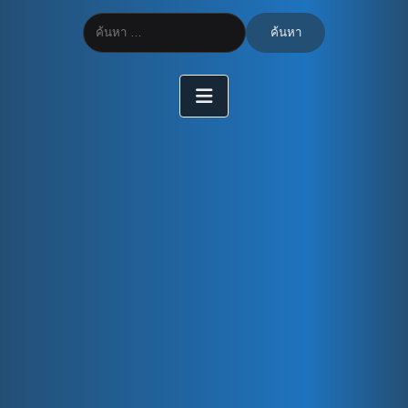
ค้นหา
สำหรับ: