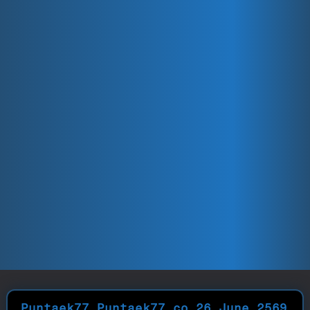
Puntaek77 Puntaek77.co 26 June 2569