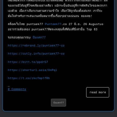
เพียงพอพวกเราได้พบกับระบบเว็บไซต์ที่นิ่งพอ พวกเราก็จะเริ่มเห็นภาพเลยว่า ผล
ของเกมมิได้อยู่ที่โชคเพียงอย่างเดียว แม้กระนั้นมันอยู่ที่การตัดสินใจของพวกเรา
เองด้วย เมื่อเราเลือกเกมตามความเข้าใจ เลือกให้ถูกต้องตั้งแต่แรก เราก็จะ
มั่นใจสำหรับการเล่นเกมสล็อตมากขึ้นเรื่อยๆอย่างแน่นอน ลองเลย!
สล็อตเว็บไทย puntaek77
Puntaek77
.co 27 มิ.ย. 26 Augustus
อยากรวยต้องลอง puntaek77คิดจะลงทุนทั้งทีต้องที่นี่เท่านั้น Top 83
ขอขอบคุณมากby
ปั่นแตก77
https://rebrand.ly/puntaek77-co
https://cutly.info/puntaek77-co
https://bitt.to/ppdr57
https://shorturl.asia/OnPql
https://t.co/zkcfmp1fRh
…
0 Comments
read more
ปั่นแตก77