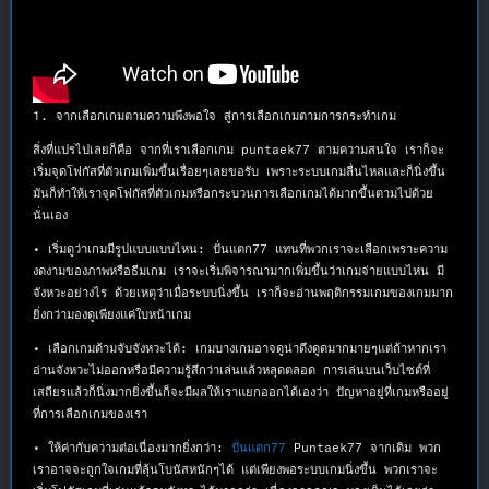
1. จากเลือกเกมตามความพึงพอใจ สู่การเลือกเกมตามการกระทำเกม
สิ่งที่แปรไปเลยก็คือ จากที่เราเลือกเกม puntaek77 ตามความสนใจ เราก็จะ
เริ่มจุดโฟกัสที่ตัวเกมเพิ่มขึ้นเรื่อยๆเลยขอรับ เพราะระบบเกมลื่นไหลและก็นิ่งขึ้น
มันก็ทำให้เราจุดโฟกัสที่ตัวเกมหรือกระบวนการเลือกเกมได้มากขึ้นตามไปด้วย
นั่นเอง
• เริ่มดูว่าเกมมีรูปแบบแบบไหน: ปั่นแตก77 แทนที่พวกเราจะเลือกเพราะความ
งดงามของภาพหรือธีมเกม เราจะเริ่มพิจารณามากเพิ่มขึ้นว่าเกมจ่ายแบบไหน มี
จังหวะอย่างไร ด้วยเหตุว่าเมื่อระบบนิ่งขึ้น เราก็จะอ่านพฤติกรรมเกมของเกมมาก
ยิ่งกว่ามองดูเพียงแค่ใบหน้าเกม
• เลือกเกมด้ามจับจังหวะได้: เกมบางเกมอาจดูน่าดึงดูดมากมายๆแต่ถ้าหากเรา
อ่านจังหวะไม่ออกหรือมีความรู้สึกว่าเล่นแล้วหลุดตลอด การเล่นบนเว็บไซต์ที่
เสถียรแล้วก็นิ่งมากยิ่งขึ้นก็จะมีผลให้เราแยกออกได้เองว่า ปัญหาอยู่ที่เกมหรืออยู่
ที่การเลือกเกมของเรา
• ให้ค่ากับความต่อเนื่องมากยิ่งกว่า:
ปั่นแตก77
Puntaek77 จากเดิม พวก
เราอาจจะถูกใจเกมที่ลุ้นโบนัสหนักๆได้ แต่เพียงพอระบบเกมนิ่งขึ้น พวกเราจะ