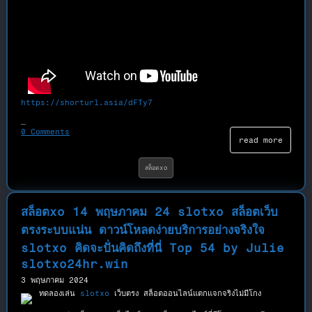
https://shorturl.asia/dFTy7
…
0 Comments
read more
สล็อตxo
สล็อตxo 14 พฤษภาคม 24 slotxo สล็อตเว็บ
ตรงระบบแน่น ดาวน์โหลดง่ายบริการอย่างจริงใจ
slotxo คิดจะปั่นคิดถึงที่นี่ Top 54 by Julie
slotxo24hr.win
3 พฤษภาคม 2024
ทดลองเล่น
slotxo
เว็บตรง สล็อตออนไลน์แตกแจกจริงไม่มีโกง