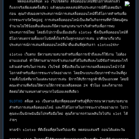
ทดลองเล่นสล็อต xo เว็บไซต์ตรง สล็อตออนไลน์ที่มีโอกาสแตกแล้ว
ก็แจกจริงเพียงแค่ครั้งเดียว แล้วคุณจะหลงเสน่ห์กับประสบการณ์ที่ไม่เคยมีมา
ก่อน คุณกำลังมองหาประสบการณ์การเล่นสล็อตออนไลน์ที่ได้โอกาสสำหรับเพื่อ
การชนะรางวัลใหญ่อยู่ การเล่นสล็อตออนไลน์เป็นเลิศในกิจกรรมที่ทำให้คนผู้คน
จำนวนไม่ใช้น้อยตื่นเต้นและก็มีความสนุกสนานร่าเริงสำหรับเพื่อการพบ
ประสบการณ์ใหม่ โดยยิ่งไปกว่านั้นเมื่อเอ๋ยถึง slotxo ซึ่งเป็นสล็อตออนไลน์ที่
มีโอกาสแตกรวมทั้งแจกโบนัสตั้งใจจริงในทุกๆรอบการเล่น มาศึกษาเกี่ยวกับ
ประสบการณ์การเล่นสล็อตออนไลน์ที่น่าตื่นเต้นที่สุดกับเรา slotxo24hr
slotxo เว็บตรง มีความสบายสบายสำหรับเพื่อการเข้าถึงและก็ใช้งาน ไม่ต้อง
ผ่านเอเย่นต์ ทำให้ท่านสามารถเข้าเล่นเกมส์ได้ในทันทีและไม่มีข้อกำหนดอะไรก็
แล้วแต่สำหรับในการเล่น เว็บไซต์ มีชื่อเสียงในวงการเกมสล็อตออนไลน์ว่าได้
โอกาสสำหรับเพื่อการชนะรางวัลอย่างมาก โดยมีระบบระเบียบการชำระเงินที่สูง
รวมทั้งโบนัสที่มากในแต่ละรอบการเล่น มีการให้บริการลูกค้าที่เป็นเอกเทศ โดยมี
คณะทำงานที่พร้อมให้ความให้การช่วยเหลือตลอด 24 ชั่วโมง และก็สามารถ
ติดต่อได้ผ่านหนทางต่างๆมากไม่น้อยเลยทีเดียว
SLOTXO
สล็อต xo เป็นทางเลือกที่สุดยอดสำหรับผู้ที่ปรารถนาความสบายสบาย
สำหรับการเล่นสล็อตออนไลน์ และก็ได้โอกาสในการชนะรางวัลอย่างมาก ไม่ว่า
คุณจะเป็นนักพนันมือโปรหรือมือใหม่ คุณก็สามารถร่วมเพลินใจไปกับ slot ได้
ง่ายๆ
ทางเข้า slotxo ที่ดีเยี่ยมที่สุดในทวีปเอเชีย ทดสอบเล่นฟรี ถอนได้แต่ละวัน