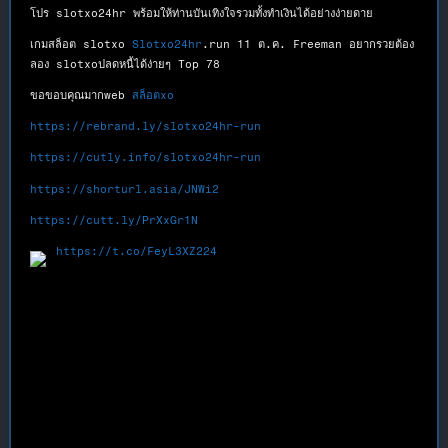
โปร slotxo24hr พร้อมให้ท่านบันเทิงใจรวมทั้งทำเงินได้อย่างง่ายดาย
เกมสล็อต slotxo
Slotxo24hr
.run 11 ต.ค. Freeman อยากรวยต้อง
ลอง slotxoปลดหนี้ได้ง่ายๆ Top 78
ขอขอบคุณมากweb
สล็อตxo
https://rebrand.ly/slotxo24hr-run
https://cutly.info/slotxo24hr-run
https://shorturl.asia/JNWi2
https://cutt.ly/PrXxGr1N
https://t.co/FeyL3XZ224