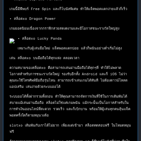
เกมนี้มีฟีพบร์ Free Spin และก็โบนัสพิเศษ ทำให้แจ็คพอตแตกง่ายแล้วก็เร็ว
• สล็อตxo Dragon Power
เกมยอดนิยมเนื่องจากกราฟิกสวยสดงดงามและมีโอกาสชนะรางวัลใหญ่สูง
• สล็อตxo Lucky Panda
เหมาะกับผู้เล่นมือใหม่ แจ็คพอตแตกบ่อย แล้วก็พนันอย่างต่ำเริ่มไม่สูง
เล่น สล็อตxo บนมือถือได้ทุกแห่ง ตลอดเวลา
ความสบายของสล็อตxo คือสามารถเล่นผ่านมือถือได้ทุกๆที่ ทำให้ไม่พลาด
โอกาสสำหรับการชนะรางวัลใหญ่ รองรับอีกทั้ง Android และก็ iOS ไม่ว่า
คุณจะใช้โทรศัพท์มือถือรุ่นไหน สามารถเข้าเล่นเกมได้ทันที ไม่ต้องดาวน์โหลด
แอปเสริม เล่นง่ายด้วยระบบออโต้
ระบบออโต้ทั้งฝากรวมทั้งถอน ทำให้คุณสามารถจัดการเงินที่ใช้ในการเดิมพันได้
สบายแม้เล่นผ่านมือถือ สล็อตไม่ใช่แค่เกมพนัน แม้กระนั้นเป็นโอกาสสำหรับใน
การทำเงินออนไลน์ที่สะดวก รวดเร็ว และก็เบิกบาน พร้อมให้ผู้เล่นทุกคนลุ้นแจ็ค
พอตครั้งใดก็ตามหมุนวงล้อ
slotxo เดิมพันกับเราได้ไม่ยาก เพียงแต่เข้ามา สล็อตทดสอบฟรี ในโหมดหมุน
ฟรี