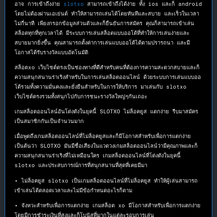
อาจ การเข้าถึงง่าย
slotxo
สามารถเข้าถึงได้ง่าย ทั้ง ios และก็ android
โดยไม่ต้องผ่านเอเย่นต์ ทำให้สามารถเล่นได้โดยทันทีและสบาย และเร็วในเวลา
ไม่กี่นาที เพียงกรอกข้อมูลส่วนตัวและก็ยืนยันการสมัคร คุณก็สามารถเข้าเล่น
สล็อตทุกที่ทุกเวลาได้ มีระบบการเล่นสล็อตแบบออโต้ที่ทำให้การเล่นง่ายและ
สบายมากยิ่งขึ้น คุณสามารถตั้งค่าการเล่นแบบออโต้ได้ตามปรารถนา และมี
โอกาสได้รับรางวัลแบบอัตโนมัติ
สล็อตxo เว็บไซต์ตรงเป็นช่องทางที่ดีสำหรับคนที่ต้องการความสะดวกสบายและก็
ความสนุกสนานร่าเริงสำหรับในการเล่นสล็อตออนไลน์ ด้วยระบบการเล่นแบบออ
โต้รวมทั้งความมั่นคงและยั่งยืนสำหรับในการให้บริการ มาเล่นกับ slotxo
เว็บไซต์ตรงรวมทั้งสนุกไปกับการชนะรางวัลใหญ่ๆกันเถอะ
เกมสล็อตออนไลน์อันโด่งดังในยุคนี้ SLOTXO ไม่ล็อคยูส แตกง่าย รีบมาสมัคร
เป็นสมาชิกกันเป็นจำนวนมาก
เมื่อพูดถึงเกมสล็อตออนไลน์ที่ไม่ล็อคยูสและก็มีโอกาสสำหรับเพื่อการแตกง่าย
เป็นต้นว่า SLOTXO มันมีชื่อเสียงในแวดวงเกมสล็อตออนไลน์ว่ามีคุณภาพและก็
ความสนุกสนานร่าเริงที่ไม่เหมือนใคร เกมสล็อตออนไลน์ที่โด่งดังในยุคนี้
slotxo และประสบการณ์การที่สนุกสนานที่สุดที่เคยมีมา
• ไม่ล็อคยูส slotxo เป็นเกมสล็อตออนไลน์ที่ไม่ล็อคยูส ทำให้ผู้เล่นสามารถ
เข้าเล่นได้ตลอดเวลาและไม่มีข้อกำหนดอะไรก็ตาม
• จังหวะสำหรับเพื่อการแตกง่าย เกมสล็อต xo มีโอกาสสำหรับเพื่อการแตกง่าย
โดยมีการชำระเงินที่สูงและก็โบนัสที่มากในแต่ละรอบการเล่น