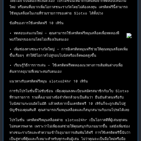
โดยไม่จำเป็นต้องใช้เงินตัวเอง โปรโมชั่นนี้เหมาะกับคนที่อยากทดสอบเล่นเกม
ใหม่ หรือคนที่อยากเพิ่มโอกาสชนะรางวัลโดยไม่ต้องลงทุน เครดิตฟรีนี้สามารถ
ใช้หมุนสล็อตในเกมที่ร่วมรายการของค่าย Slotxo ได้ทั้งปวง
ข้อดีของการใช้เครดิตฟรี 10 เทิร์น
• ทดสอบเล่นเกมใหม่ – คุณสามารถใช้เครดิตฟรีหมุนสล็อตเพื่อทดลองฟี
พบร์ใหม่ๆของเกมโดยไม่เสี่ยงเงินตนเอง
• เพิ่มช่องทางชนะรางวัลใหญ่ – การมีเครดิตหมุนฟรีช่วยให้คุณหมุนสล็อตเพิ่ม
ขึ้นเรื่อยๆ ทำให้มีโอกาสไปสู่รอบโบนัสหรือแจ็คพอตสูงขึ้น
• เรียนรู้วิธีการการเล่น – ใช้เครดิตฟรีทดลองแนวทางการเดิมพันต่างๆเพื่อ
ค้นหากลอุบายที่เหมาะสมกับตนเอง
แนวทางรับเครดิตฟรีหมุน slotxo24hr 10 เทิร์น
การรับโปรโมชั่นนี้ไม่ซับซ้อน เพียงคุณลงทะเบียนสมัครสมาชิกกับเว็บ Slotxo
ที่ร่วมรายการ รวมทั้งเอาอย่างข้อจำกัดกล้วยๆเป็นต้นว่า ยืนยันตัวตนหรือรับ
โบนัสผ่านระบบอัตโนมัติ แล้วหลังจากนั้นเครดิตฟรี 10 เทิร์นก็จะถูกเติมไปสู่
บัญชีของคุณทันที คุณสามารถเริ่มหมุนสล็อตและก็สนุกสนานกับเกมโปรดได้เลย
โปรโมชั่น เครดิตฟรีหมุนสล็อตค่าย slotxo24hr เป็นโอกาสดีที่ผู้เล่นทุกคน
ไม่สมควรพลาด เพราะว่าไม่เพียงแต่ช่วยให้คุณสนุกกับเกมมากขึ้น แต่ยังเพิ่มช่อง
ทางชนะรางวัลและทำความเข้าใจอุบายการเดิมพันได้ฟรี การใช้เครดิตฟรีนี้นับว่า
เป็นลู่ทางที่คุ้มและก็เหมาะสำหรับทุกระดับผู้เล่น ไม่ว่าคุณจะเป็นมือใหม่หรือมือ