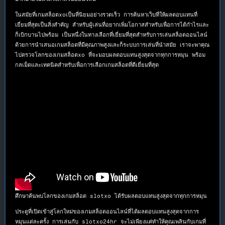
ในสมัยที่เกมสล็อตxoเป็นที่นิยมอย่างรวดเร็ว การค้นหาเว็บที่ให้ผลตอบแทนที่
เยี่ยมที่สุดเป็นสิ่งสำคัญ สำหรับผู้เล่นที่อยากเพิ่มโอกาสสำหรับเพื่อการได้กำไรและ
ก็เบิกบานไปพร้อม เป็นหนึ่งในทางเลือกที่เยี่ยมที่สุดสำหรับการเล่นสล็อตออนไลน์
ด้วยการนำเสนอเกมสล็อตที่มีคุณภาพสูงและก็ระบบการเล่นที่นำสมัย เราจะพาคุณ
ไปตรวจโลกของเกมสล็อตxo ที่จะมอบผลตอบแทนสูงสุดจากทุกการหมุน พร้อม
กลเม็ดและเทคนิคสำหรับเพื่อการเลือกเกมสล็อตที่ดีเยี่ยมที่สุด
ศึกษาค้นพบโลกของเกมสล็อต slotxo ได้รับผลตอบแทนสูงสุดจากทุกการหมุน
ประตูที่เปิดเข้าสู่โลกใหม่ของเกมสล็อตออนไลน์ที่ได้ผลตอบแทนสูงสุดจากการ
หมุนแต่ละครั้ง การเล่นกับ slotxo24hr จะไม่เพียงแค่ทำให้คุณเพลินกับเกมที่