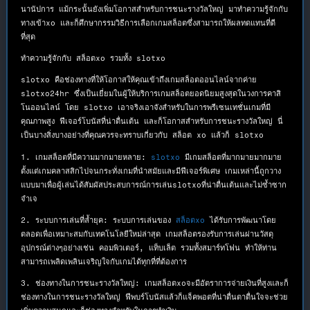
นานัปการ แม้กระนั้นยังเพิ่มโอกาสสำหรับการชนะรางวัลใหญ่ มาทำความรู้จักกับ
ทางเข้าxo และก็ศึกษากรรมวิธีการเลือกเกมสล็อตซึ่งสามารถให้ผลทดแทนที่ดี
ที่สุด
ทำความรู้จักกับ สล็อตxo รวมทั้ง slotxo
slotxo คือช่องทางที่ให้โอกาสให้คุณเข้าถึงเกมสล็อตออนไลน์จากค่าย
slotxo24hr ซึ่งเป็นเยี่ยมในผู้ให้บริการเกมสล็อตยอดนิยมสูงสุดในวงการคาสิ
โนออนไลน์ โดย slotxo เอาจริงเอาจังสำหรับในการพรีเซนเทชั่นเกมที่มี
คุณภาพสูง ฟีเจอร์โบนัสที่น่าตื่นเต้น และก็โอกาสสำหรับการชนะรางวัลใหญ่ นี่
เป็นบางสิ่งบางอย่างที่คุณควรจะทราบเกี่ยวกับ สล็อต xo แล้วก็ slotxo
1. เกมสล็อตที่มีความมากมายหลาย:
slotxo
มีเกมสล็อตที่มากมายมากมาย
ตั้งแต่เกมคลาสสิกไปจนกระทั่งเกมที่นำสมัยและมีฟีเจอร์พิเศษ เกมเหล่านี้ถูกวาง
แบบมาเพื่อผู้เล่นได้สัมผัสประสบการณ์การเล่นslotxoที่น่าตื่นเต้นและไม่ซ้ำซาก
จำเจ
2. ระบบการเล่นที่ล้ำยุค: ระบบการเล่นของ
สล็อตxo
ได้รับการพัฒนาโดย
ตลอดเพื่อเหมาะสมกับเทคโนโลยีใหม่ล่าสุด เกมสล็อตรองรับการเล่นผ่านวัสดุ
อุปกรณ์ต่างๆอย่างเช่น คอมพิวเตอร์, แท็บเล็ต รวมทั้งสมาร์ทโฟน ทำให้ท่าน
สามารถเพลิดเพลินเจริญใจกับเกมได้ทุกที่ที่ต้องการ
3. ช่องทางในการชนะรางวัลใหญ่: เกมสล็อตxoจะมีอัตราการจ่ายเงินที่สูงและก็
ช่องทางในการชนะรางวัลใหญ่ ฟีพบร์โบนัสแล้วก็แจ็คพอตที่น่าตื่นตาตื่นใจจะช่วย