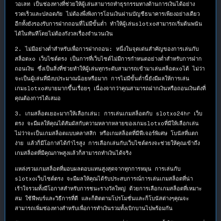
วอเลท เป็นช่องทางที่ช่วยให้ผู้เล่นสามารถทำธุรกรรมทางด้านการเงินได้อย่าง
รวดเร็วและปลอดภัย ไม่ต้องพึ่งพิงการโอนเงินผ่านบัญชีธนาคารเพียงอย่างเดียว
อีกทั้งยังรองรับการฝากถอนที่ไม่มีขั้นต่ำ ทำให้ผู้เล่นslotxoสามารถเริ่มต้นพนัน
ได้ในทันทีโดยไม่ต้องกังวลเรื่องจำนวนเงิน
2. ไม่มีอย่างต่ำสำหรับเพื่อการฝากถอน: หนึ่งในจุดเด่นสำคัญของการเล่นกับ
สล็อตxo เว็บไซต์ตรง เป็นการที่เว็บไซต์ไม่มีการกำหนดอย่างต่ำสำหรับการฝาก
ถอนเงิน ซึ่งเป็นสิ่งที่ช่วยทำให้ผู้เล่นทุกระดับสามารถเข้ามาเล่นสล็อตxoได้ ไม่ว่า
จะเป็นผู้เล่นที่มีงบประมาณน้อยหรือมาก การไม่มีขั้นต่ำนี้ยังมีผลให้การเล่น
เกมslotxoสบายมากขึ้นเรื่อยๆ เนื่องจากว่าคุณสามารถฝากเงินหรือถอนเงินดังที่
คุณต้องการได้เสมอ
3. เกมสล็อตเยอะมากให้เลือกเล่น: การเล่นเกมสล็อตกับ slotxo24hr เว็บ
ตรง จะมีผลให้คุณได้สัมผัสกับความหลากหลายของเกมslotxoที่มีให้เลือกเล่น
ไม่ว่าจะเป็นเกมสล็อตแบบคลาสสิก หรือเกมสล็อตที่มีฟีเจอร์พิเศษ โบนัสที่แตก
ง่าย แล้วก็มีโอกาสได้กำไรสูง การเลือกเล่นกับเว็บไซต์ตรงจะช่วยให้คุณเข้าถึง
เกมสล็อตที่มีคุณภาพสูงแล้วก็สามารถทำเงินได้จริง
แหล่งรวมเกมสล็อตที่มอบผลตอบแทนสูงสุดจากทุกการหมุน การเล่นกับ
slotxoเว็บไซต์ตรง จะมีผลให้คุณได้รับประสบการณ์การเล่นเกมสล็อตที่น่า
เร้าใจรวมทั้งมีโอกาสสำหรับการชนะรางวัลใหญ่ ด้วยการเลือกเกมสล็อตที่เหมาะ
สม ใช้ฟีพบร์และวิธีการที่ดี และก็ติดตามโปรโมชั่นและก็โบนัสต่างๆคุณจะ
สามารถเพิ่มช่องทางสำหรับเพื่อการทำเงินรวมทั้งเบิกบานไปพร้อมกัน