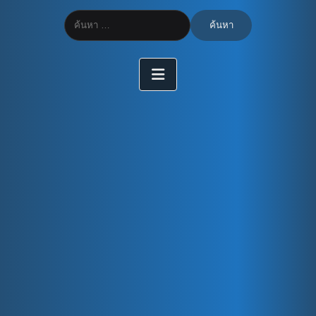
ค้นหา
สำหรับ: