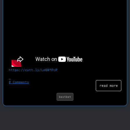
https://cutt.ly/LeBWfPcP
…
0 Comments
read more
bestbet