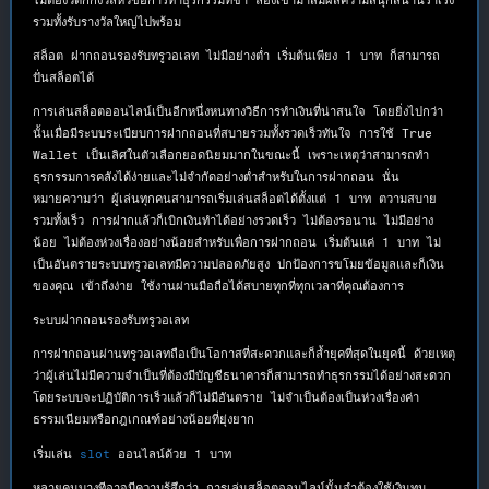
รวมทั้งรับรางวัลใหญ่ไปพร้อม
สล็อต ฝากถอนรองรับทรูวอเลท ไม่มีอย่างต่ำ เริ่มต้นเพียง 1 บาท ก็สามารถ
ปั่นสล็อตได้
การเล่นสล็อตออนไลน์เป็นอีกหนึ่งหนทางวิธีการทำเงินที่น่าสนใจ โดยยิ่งไปกว่า
นั้นเมื่อมีระบบระเบียบการฝากถอนที่สบายรวมทั้งรวดเร็วทันใจ การใช้ True
Wallet เป็นเลิศในตัวเลือกยอดนิยมมากในขณะนี้ เพราะเหตุว่าสามารถทำ
ธุรกรรมการคลังได้ง่ายและไม่จำกัดอย่างต่ำสำหรับในการฝากถอน นั่น
หมายความว่า ผู้เล่นทุกคนสามารถเริ่มเล่นสล็อตได้ตั้งแต่ 1 บาท ตวามสบาย
รวมทั้งเร็ว การฝากแล้วก็เบิกเงินทำได้อย่างรวดเร็ว ไม่ต้องรอนาน ไม่มีอย่าง
น้อย ไม่ต้องห่วงเรื่องอย่างน้อยสำหรับเพื่อการฝากถอน เริ่มต้นแค่ 1 บาท ไม่
เป็นอันตรายระบบทรูวอเลทมีความปลอดภัยสูง ปกป้องการขโมยข้อมูลและก็เงิน
ของคุณ เข้าถึงง่าย ใช้งานผ่านมือถือได้สบายทุกที่ทุกเวลาที่คุณต้องการ
ระบบฝากถอนรองรับทรูวอเลท
การฝากถอนผ่านทรูวอเลทถือเป็นโอกาสที่สะดวกและก็ล้ำยุคที่สุดในยุคนี้ ด้วยเหตุ
ว่าผู้เล่นไม่มีความจำเป็นที่ต้องมีบัญชีธนาคารก็สามารถทำธุรกรรมได้อย่างสะดวก
โดยระบบจะปฏิบัติการเร็วแล้วก็ไม่มีอันตราย ไม่จำเป็นต้องเป็นห่วงเรื่องค่า
ธรรมเนียมหรือกฎเกณฑ์อย่างน้อยที่ยุ่งยาก
เริ่มเล่น
slot
ออนไลน์ด้วย 1 บาท
หลายคนบางทีอาจมีความรู้สึกว่า การเล่นสล็อตออนไลน์นั้นจำต้องใช้เงินทุน